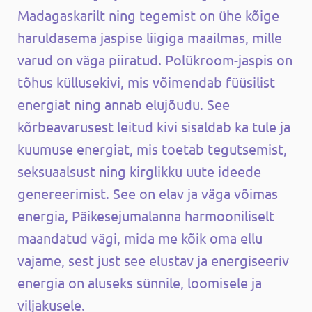
Madagaskarilt ning tegemist on ühe kõige
haruldasema jaspise liigiga maailmas, mille
varud on väga piiratud. Polükroom-jaspis on
tõhus küllusekivi, mis võimendab füüsilist
energiat ning annab elujõudu. See
kõrbeavarusest leitud kivi sisaldab ka tule ja
kuumuse energiat, mis toetab tegutsemist,
seksuaalsust ning kirglikku uute ideede
genereerimist. See on elav ja väga võimas
energia, Päikesejumalanna harmooniliselt
maandatud vägi, mida me kõik oma ellu
vajame, sest just see elustav ja energiseeriv
energia on aluseks sünnile, loomisele ja
viljakusele.