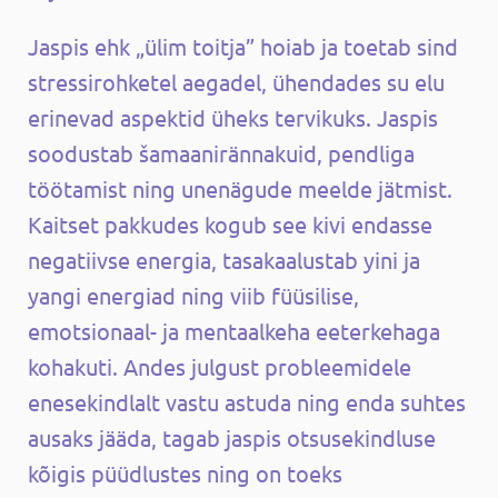
Jaspis ehk „ülim toitja” hoiab ja toetab sind
stressirohketel aegadel, ühendades su elu
erinevad aspektid üheks tervikuks. Jaspis
soodustab šamaanirännakuid, pendliga
töötamist ning unenägude meelde jätmist.
Kaitset pakkudes kogub see kivi endasse
negatiivse energia, tasakaalustab yini ja
yangi energiad ning viib füüsilise,
emotsionaal- ja mentaalkeha eeterkehaga
kohakuti. Andes julgust probleemidele
enesekindlalt vastu astuda ning enda suhtes
ausaks jääda, tagab jaspis otsusekindluse
kõigis püüdlustes ning on toeks