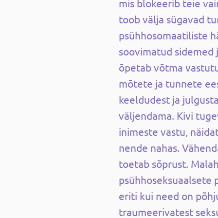
mis blokeerib teie va
toob välja sügavad tu
psühhosomaatiliste h
soovimatud sidemed ja
õpetab võtma vastut
mõtete ja tunnete ee
keeldudest ja julgust
väljendama. Kivi tuge
inimeste vastu, näida
nende nahas. Vähenda
toetab sõprust. Malah
psühhoseksuaalsete p
eriti kui need on põh
traumeerivatest seks