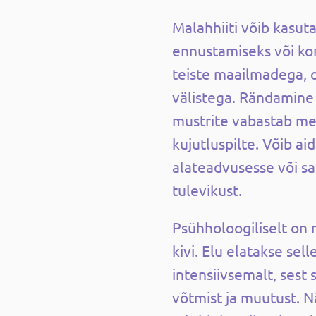
Malahhiiti võib kasuta
ennustamiseks või ko
teiste maailmadega, ol
välistega. Rändamine
mustrite vabastab mee
kujutluspilte. Võib aid
alateadvusesse või s
tulevikust.
Psühholoogiliselt on
kivi. Elu elatakse sell
intensiivsemalt, sest 
võtmist ja muutust. N