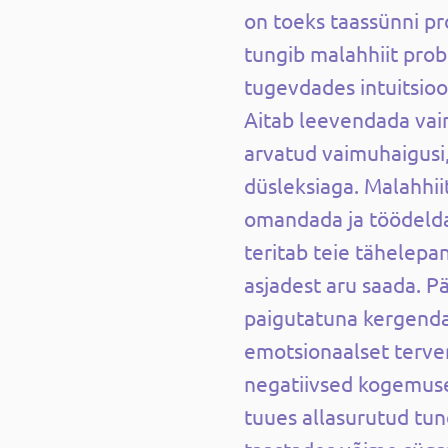
on toeks taassünni pr
tungib malahhiit pro
tugevdades intuitsioo
Aitab leevendada vai
arvatud vaimuhaigusi,
düsleksiaga. Malahhi
omandada ja töödelda
teritab teie tähelepan
asjadest aru saada. P
paigutatuna kergenda
emotsionaalset terve
negatiivsed kogemuse
tuues allasurutud tun