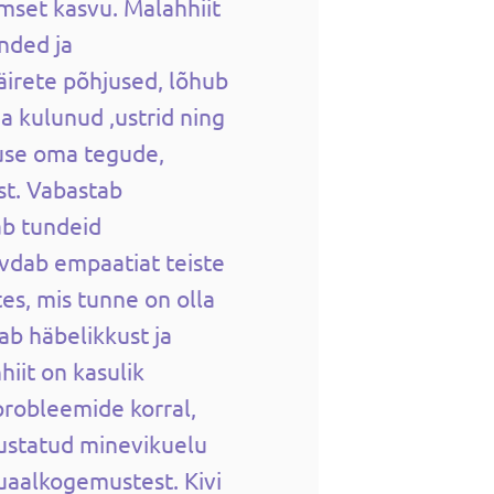
imset kasvu. Malahhiit
nded ja
äirete põhjused, lõhub
 kulunud ,ustrid ning
use oma tegude,
st. Vabastab
ab tundeid
vdab empaatiat teiste
tes, mis tunne on olla
b häbelikkust ja
hiit on kasulik
robleemide korral,
justatud minevikuelu
uaalkogemustest. Kivi