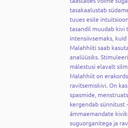
taastades võime sügav
tasakaalustab südame 
tuues esile intuitsioo
tasandil muudab kivi
intensiivsemaks, kui
Malahhiiti saab kasut
analüüsiks. Stimuleer
mälestusi elavalt silm
Malahhiit on erakord
ravitsemiskivi. On kasu
spasmide, menstruats
kergendab sünnitust 
ämmaemandate kiviks
suguorganitega ja rav