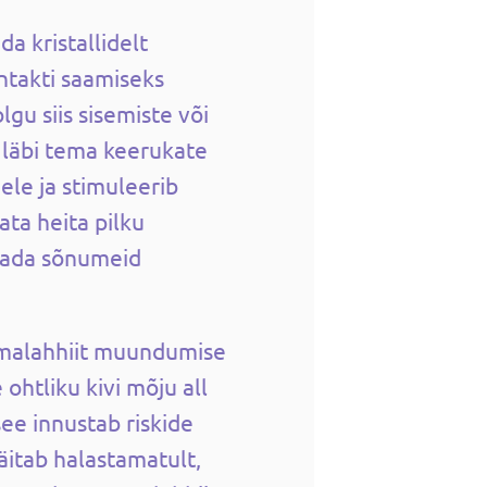
da kristallidelt
ntakti saamiseks
gu siis sisemiste või
 läbi tema keerukate
le ja stimuleerib
ata heita pilku
aada sõnumeid
 malahhiit muundumise
e ohtliku kivi mõju all
see innustab riskide
äitab halastamatult,