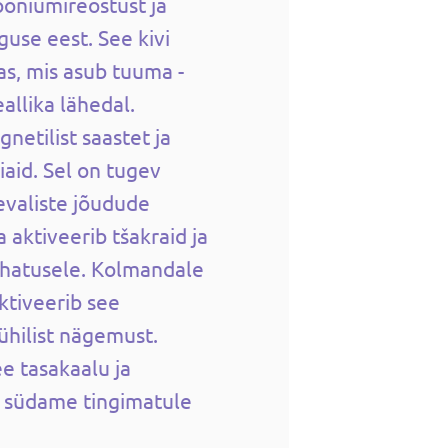
ooniumireostust ja
guse eest. See kivi
s, mis asub tuuma -
eallika lähedal.
netilist saastet ja
aid. Sel on tugev
valiste jõudude
a aktiveerib tšakraid ja
uhatusele. Kolmandale
ktiveerib see
üühilist nägemust.
e tasakaalu ja
b südame tingimatule