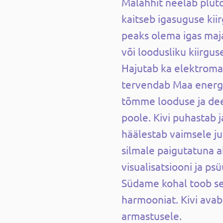
Malahhit neelab plut
kaitseb igasuguse kiir
peaks olema igas maja
või loodusliku kiirgus
Hajutab ka elektromag
tervendab Maa energi
tõmme looduse ja dee
poole. Kivi puhastab j
häälestab vaimsele j
silmale paigutatuna a
visualisatsiooni ja ps
Südame kohal toob se
harmooniat. Kivi ava
armastusele.