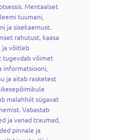
otsessis. Mentaalset
bleemi tuumani,
ni ja sisekaemust.
mset rahutust, kaasa
 ja võitleb
it tugevdab võimet
 informatsiooni,
u ja aitab rasketest
äikesepõimikule
b malahhiit sügavat
nemist. Vabastab
d ja vanad traumad,
ded pinnale ja