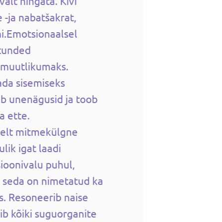
alt hingata. Kivi
-ja nabatšakrat,
ni.Emotsionaalsel
 tunded
d muutlikumaks.
ada sisemiseks
ib unenägusid ja toob
a ette.
selt mitmekülgne
lik igat laadi
ioonivalu puhul,
- seda on nimetatud ka
. Resoneerib naise
ib kõiki suguorganite