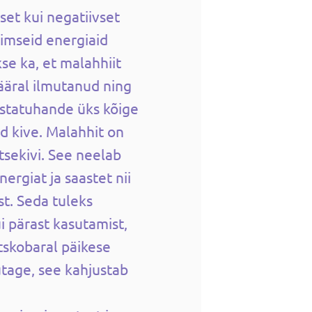
set kui negatiivset
imseid energiaid
se ka, et malahhiit
ääral ilmutanud ning
astatuhande üks kõige
id kive. Malahhit on
tsekivi. See neelab
nergiat ja saastet nii
st. Seda tuleks
i pärast kasutamist,
tskobaral päikese
utage, see kahjustab