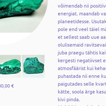
võimendab nii positiiv
energiat. maandab va
planeetidesse. Usutak
pole end veel täiel m
et sellest saab uue a
olulisemaid ravitseva
juba praegu tähtis kai
kergesti negatiivset e
atmosfäärist kui keha
puhastada nii enne ku
paigutades selle kvar
80,00 €
kätte, soola ärge kas
kivi pinda.