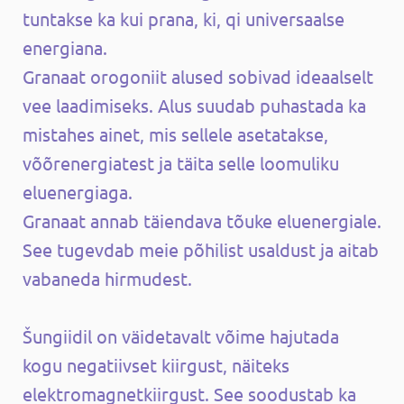
tuntakse ka kui prana, ki, qi universaalse
energiana.
Granaat orogoniit alused sobivad ideaalselt
vee laadimiseks. Alus suudab puhastada ka
mistahes ainet, mis sellele asetatakse,
võõrenergiatest ja täita selle loomuliku
eluenergiaga.
Granaat annab täiendava tõuke eluenergiale.
See tugevdab meie põhilist usaldust ja aitab
vabaneda hirmudest.
Šungiidil on väidetavalt võime hajutada
kogu negatiivset kiirgust, näiteks
elektromagnetkiirgust. See soodustab ka