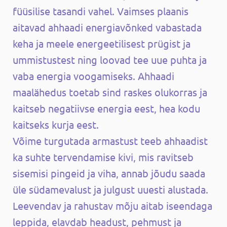
füüsilise tasandi vahel. Vaimses plaanis
aitavad ahhaadi energiavõnked vabastada
keha ja meele energeetilisest prügist ja
ummistustest ning loovad tee uue puhta ja
vaba energia voogamiseks. Ahhaadi
maalähedus toetab sind raskes olukorras ja
kaitseb negatiivse energia eest, hea kodu
kaitseks kurja eest.
Võime turgutada armastust teeb ahhaadist
ka suhte tervendamise kivi, mis ravitseb
sisemisi pingeid ja viha, annab jõudu saada
üle südamevalust ja julgust uuesti alustada.
Leevendav ja rahustav mõju aitab iseendaga
leppida, elavdab headust, pehmust ja