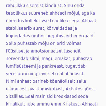
rahulikku sisemist kindlust. Sinu enda
teadlikkus suureneb ahhaadi mõjul, aga ka
ühendus kollektiivse teadlikkusega. Ahhaat
stabiliseerib aurat, kõrvaldades ja
kujundades ümber negatiivseid energiaid.
Selle puhastab mõju on eriti võimas
füüsilisel ja emotsionaalsel tasandil.
Tervendab silmi, magu emakat, puhastab
lümfisüsteemi ja pankreast, tugevdab
veresooni ning ravitseb nahahädasid.
Nimi ahhaat pärineb tõenäoliselt selle
esimesest avastamiskohast, Achatesi jõest
Sitsiilias. Seal mainisid kreeklased seda
kirjalikult juba ammu enne Kristust. Ahhaati