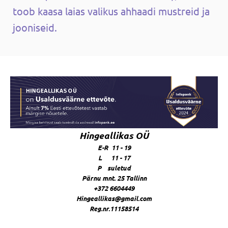
toob kaasa laias valikus ahhaadi mustreid ja
jooniseid.
Hingeallikas OÜ
E-R 11 - 19
L 11 - 17
P suletud
Pärnu mnt. 25 Tallinn
+372 6604449
Hingeallikas@gmail.com
Reg.nr.11158514