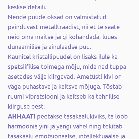
keskse detaili.
Nende puude oksad on valmistatud
painduvast metalltraadist, nii et te saate
neid oma maitse järgi kohandada, luues
dünaamilise ja ainulaadse puu.
Kaunitel kristallipuudel on lisaks ilule ka
spetsiifilise toimega mõju, mida nad tuppa
asetades välja kiirgavad. Ametüsti kivi on
väga puhastava ja kaitsva mõjuga. Tõstab
ruumi vibratsiooni ja kaitseb ka tehnilise
kiirguse eest.
A
H
H
AATI
peetakse tasakaalukiviks, ta loob
harmoonia yini ja yangi vahel ning tekitab
tasakaalu emotsionaalse, intellektuaalse ja