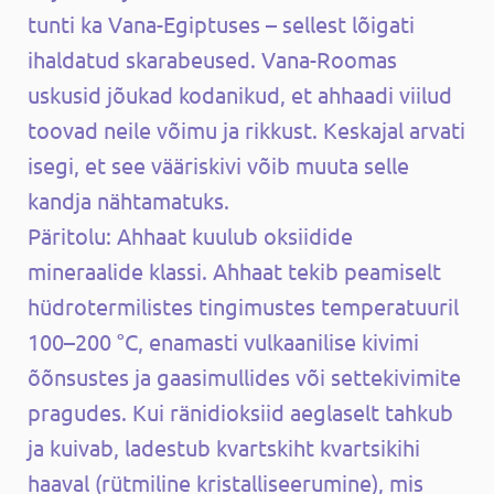
tunti ka Vana-Egiptuses – sellest lõigati
ihaldatud skarabeused. Vana-Roomas
uskusid jõukad kodanikud, et ahhaadi viilud
toovad neile võimu ja rikkust. Keskajal arvati
isegi, et see vääriskivi võib muuta selle
kandja nähtamatuks.
Päritolu: Ahhaat kuulub oksiidide
mineraalide klassi. Ahhaat tekib peamiselt
hüdrotermilistes tingimustes temperatuuril
100–200 °C, enamasti vulkaanilise kivimi
õõnsustes ja gaasimullides või settekivimite
pragudes. Kui ränidioksiid aeglaselt tahkub
ja kuivab, ladestub kvartskiht kvartsikihi
haaval (rütmiline kristalliseerumine), mis