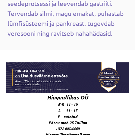
seedeprotsessi ja leevendab gastriiti.
Tervendab silmi, magu emakat, puhastab
lümfisüsteemi ja pankreast, tugevdab
veresooni ning ravitseb nahahädasid.
Hingeallikas OÜ
E-R 11 - 19
L 11 - 17
P suletud
Pärnu mnt. 25 Tallinn
+372 6604449
Hingeallikas@gmail.com