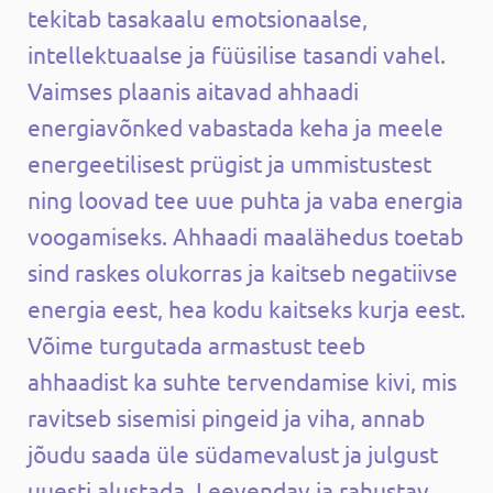
tekitab tasakaalu emotsionaalse,
intellektuaalse ja füüsilise tasandi vahel.
Vaimses plaanis aitavad ahhaadi
energiavõnked vabastada keha ja meele
energeetilisest prügist ja ummistustest
ning loovad tee uue puhta ja vaba energia
voogamiseks. Ahhaadi maalähedus toetab
sind raskes olukorras ja kaitseb negatiivse
energia eest, hea kodu kaitseks kurja eest.
Võime turgutada armastust teeb
ahhaadist ka suhte tervendamise kivi, mis
ravitseb sisemisi pingeid ja viha, annab
jõudu saada üle südamevalust ja julgust
uuesti alustada. Leevendav ja rahustav