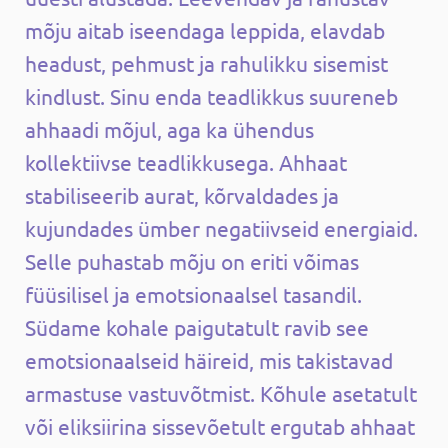
mõju aitab iseendaga leppida, elavdab
headust, pehmust ja rahulikku sisemist
kindlust. Sinu enda teadlikkus suureneb
ahhaadi mõjul, aga ka ühendus
kollektiivse teadlikkusega. Ahhaat
stabiliseerib aurat, kõrvaldades ja
kujundades ümber negatiivseid energiaid.
Selle puhastab mõju on eriti võimas
füüsilisel ja emotsionaalsel tasandil.
Südame kohale paigutatult ravib see
emotsionaalseid häireid, mis takistavad
armastuse vastuvõtmist. Kõhule asetatult
või eliksiirina sissevõetult ergutab ahhaat