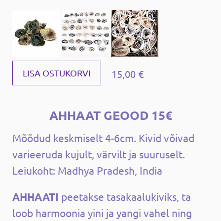
15,00 €
LISA OSTUKORVI
AHHAAT GEOOD 15€
Mõõdud keskmiselt 4-6cm.
Kivid võivad
varieeruda kujult, värvilt ja suuruselt.
Leiukoht: Madhya Pradesh, India
A
H
H
AATI
peetakse tasakaalukiviks, ta
loob harmoonia yini ja yangi vahel ning