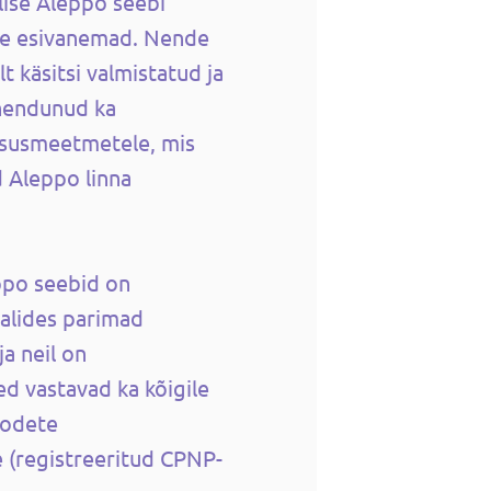
ilise Aleppo seebi
de esivanemad. Nende
t käsitsi valmistatud ja
hendunud ka
arsusmeetmetele, mis
d Aleppo linna
ppo seebid on
valides parimad
a neil on
ed vastavad ka kõigile
oodete
e (registreeritud CPNP-