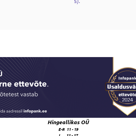
s).
Hingeallikas OÜ
E-R 11 - 19
L 11 - 17