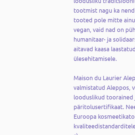
loodusliku traditsioon
tootmist nagu ka nen
tooted pole mitte ainul
vegan, vaid nad on pü
humanitaar- ja solida
aitavad kaasa laastatu
ülesehitamisele.
Maison du Laurier Ale
valmistatud Aleppos, 
looduslikud toorained j
päritolusertifikaat. Ne
Euroopa kosmeetikat
kvaliteedistandarditel