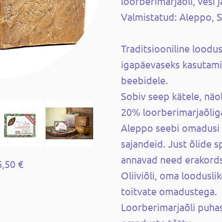
loorberimarjaõli, vesi 
Valmistatud: Aleppo, S
Traditsiooniline loodu
igapäevaseks kasutami
beebidele.
Sobiv seep kätele, näol
20% loorberimarjaõliga
Aleppo seebi omadusi
sajandeid. Just õlide 
annavad need erakord
6,50 €
Oliiviõli, oma looduslik
toitvate omadustega.
Loorberimarjaõli puhast