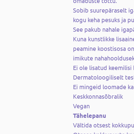
omaduste tõttu.
Sobib suurepäraselt ig
kogu keha pesuks ja pu
See pakub nahale igapäe
Kuna kunstlikke lisaain
peamine koostisosa on o
imikute nahahooldusek
Ei ole lisatud keemili
Dermatoloogiliselt tes
Ei mingeid loomade ka
Keskkonnasõbralik
Vegan
Tähelepanu
Vältida otsest kokkup