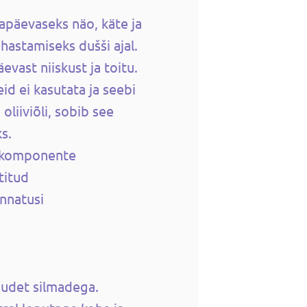
apäevaseks näo, käte ja
hastamiseks dušši ajal.
vast niiskust ja toitu.
eid ei kasutata ja seebi
liiviõli, sobib see
s.
si komponente
titud
nnatusi
uudet silmadega.