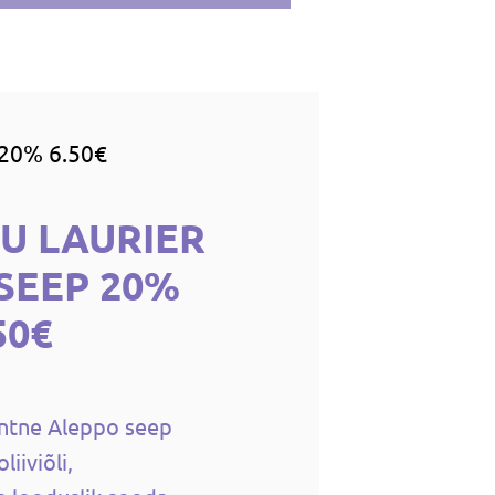
20% 6.50€
U LAURIER
SEEP 20%
50€
entne Aleppo seep
liiviõli,