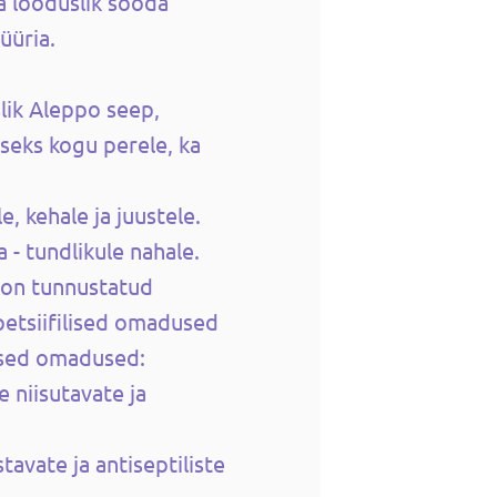
ja looduslik sooda
üüria.
slik Aleppo seep,
seks kogu perele, ka
e, kehale ja juustele.
 - tundlikule nahale.
 on tunnustatud
spetsiifilised omadused
sed omadused:
e niisutavate ja
avate ja antiseptiliste