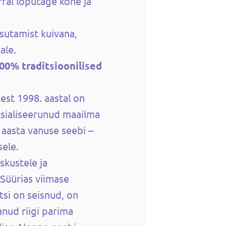
ral loputage kohe ja
sutamist kuivana,
ale.
00% traditsioonilised
est 1998. aastal on
tsialiseerunud maailma
aasta vanuse seebi –
ele.
skustele ja
 Süürias viimase
tsi on seisnud, on
anud riigi parima