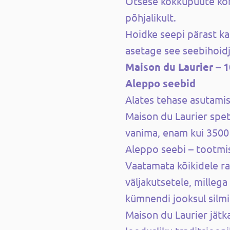
Otsese kokkupuute kor
põhjalikult.
Hoidke seepi pärast ka
asetage see seebihoidj
Maison du Laurier – 1
Aleppo seebid
Alates tehase asutamis
Maison du Laurier spe
vanima, enam kui 3500 
Aleppo seebi – tootmis
Vaatamata kõikidele ra
väljakutsetele, millega
kümnendi jooksul silmi
Maison du Laurier jätk