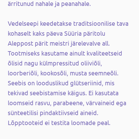
ärritunud nahale ja peanahale.
Vedelseepi keedetakse traditsioonilise tava
kohaselt kaks päeva Süüria päritolu
Aleppost pärit meistri järelevalve all.
Tootmiseks kasutame ainult kvaliteetseid
õlisid nagu külmpressitud oliiviõli,
loorberiõli, kookosõli, musta seemneõli.
Seebis on looduslikud glütseriinid, mis
tekivad seebistamise käigus. Ei kasutata
loomseid rasvu, parabeene, värvaineid ega
sünteetilisi pindaktiivseid aineid.
Lõpptooteid ei testita loomade peal.