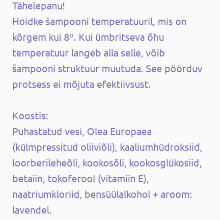
Tähelepanu!
Hoidke šampooni temperatuuril, mis on
kõrgem kui 8º. Kui ümbritseva õhu
temperatuur langeb alla selle, võib
šampooni struktuur muutuda. See pöörduv
protsess ei mõjuta efektiivsust.
Koostis:
Puhastatud vesi, Olea Europaea
(külmpressitud oliiviõli), kaaliumhüdroksiid,
loorberileheõli, kookosõli, kookosglükosiid,
betaiin, tokoferool (vitamiin E),
naatriumkloriid, bensüülalkohol + aroom:
lavendel.