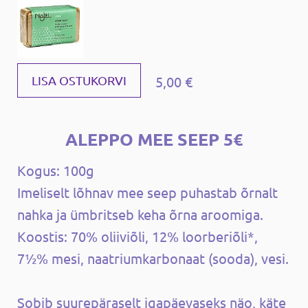
5,00 €
LISA OSTUKORVI
ALEPPO MEE SEEP 5€
Kogus: 100g
Imeliselt lõhnav mee seep puhastab õrnalt
nahka ja ümbritseb keha õrna aroomiga.
Koostis: 70% oliiviõli, 12% loorberiõli*,
7½% mesi, naatriumkarbonaat (sooda), vesi.
Sobib suurepäraselt igapäevaseks näo, käte