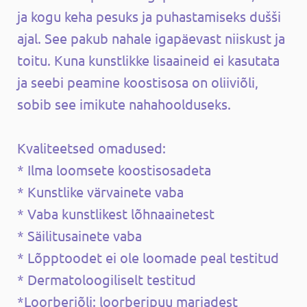
ja kogu keha pesuks ja puhastamiseks dušši
ajal. See pakub nahale igapäevast niiskust ja
toitu. Kuna kunstlikke lisaaineid ei kasutata
ja seebi peamine koostisosa on oliiviõli,
sobib see imikute nahahoolduseks.
Kvaliteetsed omadused:
* Ilma loomsete koostisosadeta
* Kunstlike värvainete vaba
* Vaba kunstlikest lõhnaainetest
* Säilitusainete vaba
* Lõpptoodet ei ole loomade peal testitud
* Dermatoloogiliselt testitud
*Loorberiõli: loorberipuu marjadest