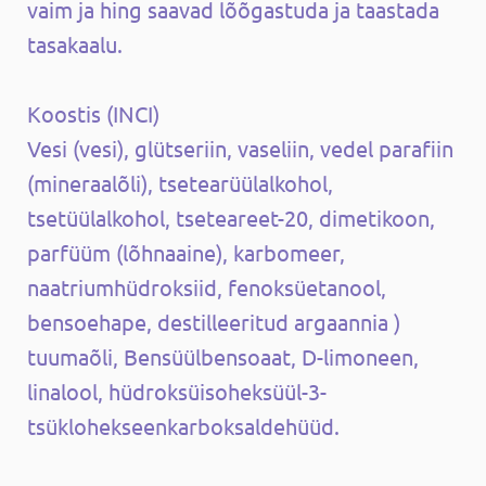
vaim ja hing saavad lõõgastuda ja taastada
tasakaalu.
Koostis (INCI)
Vesi (vesi), glütseriin, vaseliin, vedel parafiin
(mineraalõli), tsetearüülalkohol,
tsetüülalkohol, tseteareet-20, dimetikoon,
parfüüm (lõhnaaine), karbomeer,
naatriumhüdroksiid, fenoksüetanool,
bensoehape, destilleeritud argaannia )
tuumaõli, Bensüülbensoaat, D-limoneen,
linalool, hüdroksüisoheksüül-3-
tsüklohekseenkarboksaldehüüd.