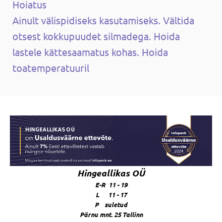
Hoiatus
Ainult välispidiseks kasutamiseks. Vältida
otsest kokkupuudet silmadega. Hoida
lastele kättesaamatus kohas. Hoida
toatemperatuuril
Hingeallikas OÜ
E-R 11 - 19
L 11 - 17
P suletud
Pärnu mnt. 25 Tallinn