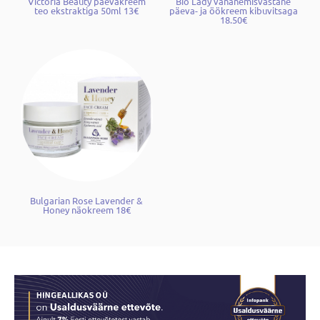
Victoria Beauty päevakreem
Bio Lady vananemisvastane
teo ekstraktiga 50ml 13€
päeva- ja öökreem kibuvitsaga
18.50€
Bulgarian Rose Lavender &
Honey näokreem 18€