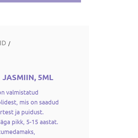
ID
/
 JASMIIN, 5ML
on valmistatud
õlidest, mis on saadud
urtest ja puidust.
äga pikk, 5-15 aastat.
tumedamaks,