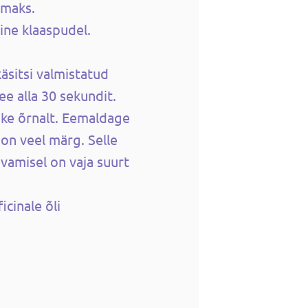
amaks.
ine klaaspudel.
äsitsi valmistatud
ee alla 30 sekundit.
ke õrnalt. Eemaldage
 on veel märg. Selle
avamisel on vaja suurt
cinale õli