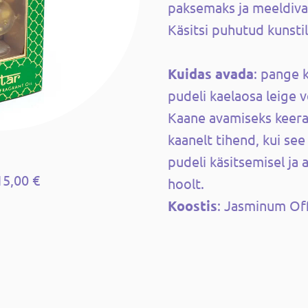
paksemaks ja meeldiv
Käsitsi puhutud kunstil
Kuidas avada
: pange k
pudeli kaelaosa leige v
Kaane avamiseks keera
kaanelt tihend, kui see
pudeli käsitsemisel ja 
15,00 €
hoolt.
Koostis
: Jasminum Offi