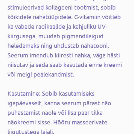
stimuleerivad kollageeni tootmist, sobib
kõikidele nahatüüpidele. C-vitamiin võitleb
ka vabade radikaalide ja kahjuliku UV-
kiirgusega, muudab pigmendilaigud
heledamaks ning ühtlustab nahatooni.
Seerum imendub kiiresti nahka, väga hästi
niisutav ja seda saab kasutada enne kreemi
või meigi pealekandmist.
Kasutamine: Sobib kasutamiseks
igapäevaselt, kanna seerum pärast näo
puhastamist näole või lisa paar tilka
näokreemi sisse. Hõõru masseerivate
liigutustega laiali.