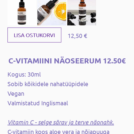
12,50 €
LISA OSTUKORVI
C-VITAMIINI NÄOSEERUM 12.50€
Kogus: 30ml
Sobib kõikidele nahatüüpidele
Vegan
Valmistatud Inglismaal
Vitamin C - selge särav ja terve näonahk.
C-vitamiin koos aloe vera ja nõiapuuga