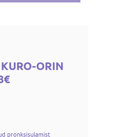
 KURO-ORIN
8€
ud pronksisulamist