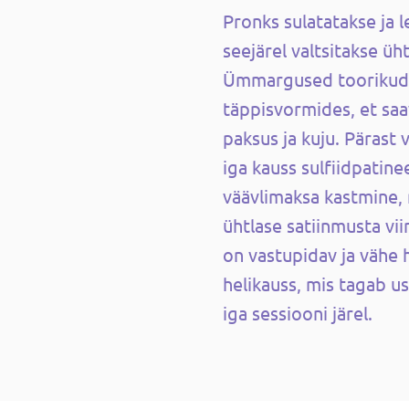
Pronks sulatatakse ja 
seejärel valtsitakse üh
Ümmargused toorikud 
täppisvormides, et saa
paksus ja kuju. Pärast
iga kauss sulfiidpatinee
väävlimaksa kastmine,
ühtlase satiinmusta vi
on vastupidav ja vähe 
helikauss, mis tagab u
iga sessiooni järel.