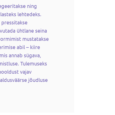
legeeritakse ning
tlasteks lehtedeks.
pressitakse
vutada ühtlane seina
 vormimist mustatakse
rimise abil – kiire
 mis annab sügava,
imistluse. Tulemuseks
hooldust vajav
saldusväärse jõudluse