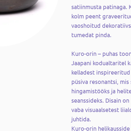
satiinmusta patinaga.
kolm peent graveeritud
vaoshoitud dekoratiivs
tumedat pinda.
Kuro-orin – puhas toon
Jaapani kodualtaritel k
kelladest inspireeritud
püsiva resonantsi, mis
hingamistööks ja heli
seanssideks. Disain on 
vaba visuaalsetest liial
juhtida.
Kuro-orin helikaussid