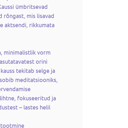
 Kaussi ümbritsevad
 rõngast, mis lisavad
e aktsendi, rikkumata
, minimalistlik vorm
asutatavatest orini
 kauss tekitab selge ja
 sobib meditatsiooniks,
tervendamise
lihtne, fokuseeritud ja
dustest – lastes helil
e tootmine