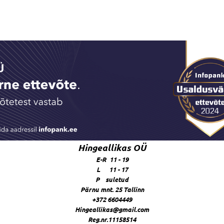
Hingeallikas OÜ
E-R 11 - 19
L 11 - 17
P suletud
Pärnu mnt. 25 Tallinn
+372 6604449
Hingeallikas@gmail.com
Reg.nr.11158514