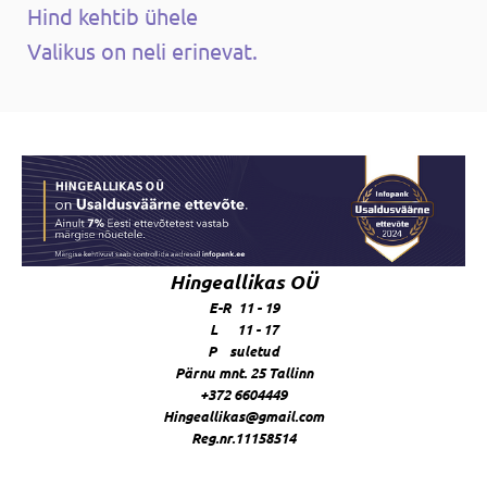
Hind kehtib ühele
Valikus on neli erinevat.
Hingeallikas OÜ
E-R 11 - 19
L 11 - 17
P suletud
Pärnu mnt. 25 Tallinn
+372 6604449
Hingeallikas@gmail.com
Reg.nr.11158514