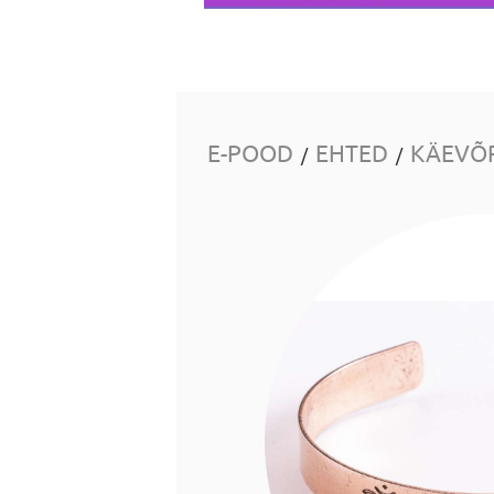
E-POOD
EHTED
KÄEVÕ
/
/