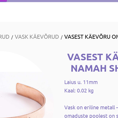
RUD
VASK KÄEVÕRUD
VASEST KÄEVÕRU O
/
/
VASEST K
NAMAH SH
Laius u. 11mm
Kaal: 0.02 kg
Vask on eriline metall 
omaduste poolest on s