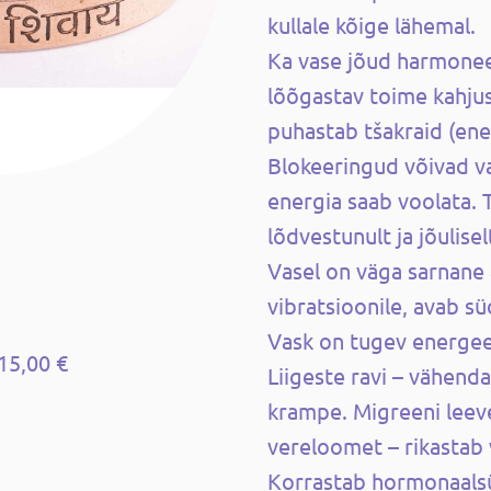
kullale kõige lähemal.
Ka vase jõud harmonee
lõõgastav toime kahjus
puhastab tšakraid (ene
Blokeeringud võivad v
energia saab voolata.
lõdvestunult ja jõulisel
Vasel on väga sarnane
vibratsioonile, avab s
Vask on tugev energeet
15,00 €
Liigeste ravi – vähenda
krampe. Migreeni leev
vereloomet – rikastab
Korrastab hormonaals