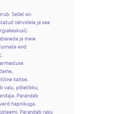
rub. Sellel on
tatud närvidele ja see
rgiakeskusi).
abaneda ja meie
 Tunnete end
t.
 armastuse
üdame.
iline kaitse.
b valu, põletikku,
endaja. Parandab
 verd hapnikuga.
üsteemi. Parandab raku