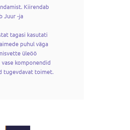
endamist. Kiirendab
b Juur -ja
at tagasi kasutati
taimede puhul väga
stmisvette üleöö
id vase komponendid
d tugevdavat toimet.