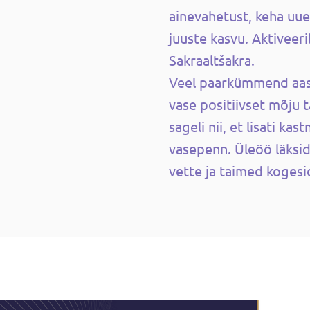
ainevahetust, keha uu
juuste kasvu. Aktiveeri
Sakraaltšakra.
Veel paarkümmend aast
vase positiivset mõju 
sageli nii, et lisati ka
vasepenn. Üleöö läks
vette ja taimed kogesi