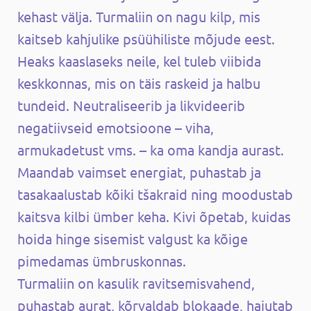
kehast välja. Turmaliin on nagu kilp, mis
kaitseb kahjulike psüühiliste mõjude eest.
Heaks kaaslaseks neile, kel tuleb viibida
keskkonnas, mis on täis raskeid ja halbu
tundeid. Neutraliseerib ja likvideerib
negatiivseid emotsioone – viha,
armukadetust vms. – ka oma kandja aurast.
Maandab vaimset energiat, puhastab ja
tasakaalustab kõiki tšakraid ning moodustab
kaitsva kilbi ümber keha. Kivi õpetab, kuidas
hoida hinge sisemist valgust ka kõige
pimedamas ümbruskonnas.
Turmaliin on kasulik ravitsemisvahend,
puhastab aurat, kõrvaldab blokaade, hajutab