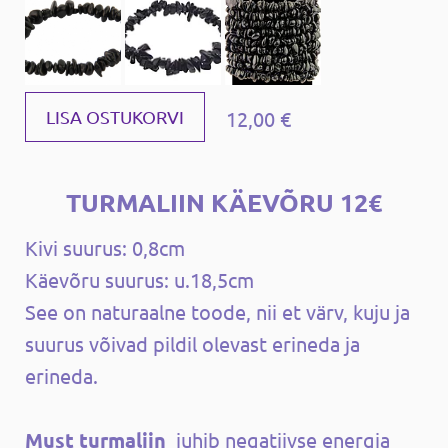
12,00 €
LISA OSTUKORVI
TURMALIIN KÄEVÕRU 12€
Kivi suurus: 0,8cm
Käevõru suurus: u.18,5cm
See on naturaalne toode, nii et värv, kuju ja
suurus võivad pildil olevast erineda ja
erineda.
Must turmaliin
juhib negatiivse energia