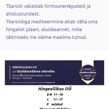
Tšaroiit vabastab hirmuunenägudest ja
ahistustundest.
Tšaroiidiga mediteerimine aitab näha oma
hingelist plaani, eluülesannet, mille
täitmiseks me oleme maailma tulnud.
Hingeallikas OÜ
E-R 11 - 19
L 11 - 17
P suletud
Pärnu mnt. 25 Tallinn