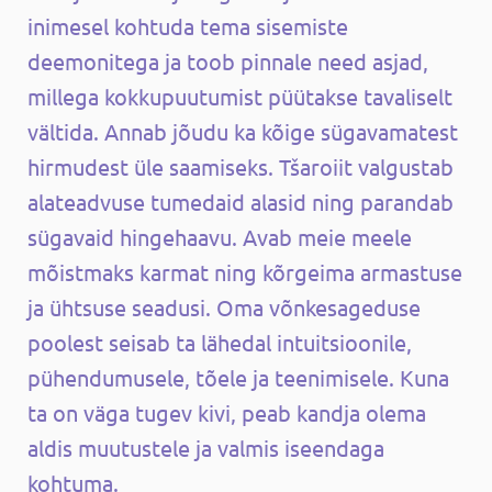
inimesel kohtuda tema sisemiste
deemonitega ja toob pinnale need asjad,
millega kokkupuutumist püütakse tavaliselt
vältida. Annab jõudu ka kõige sügavamatest
hirmudest üle saamiseks. Tšaroiit valgustab
alateadvuse tumedaid alasid ning parandab
sügavaid hingehaavu. Avab meie meele
mõistmaks karmat ning kõrgeima armastuse
ja ühtsuse seadusi. Oma võnkesageduse
poolest seisab ta lähedal intuitsioonile,
pühendumusele, tõele ja teenimisele. Kuna
ta on väga tugev kivi, peab kandja olema
aldis muutustele ja valmis iseendaga
kohtuma.