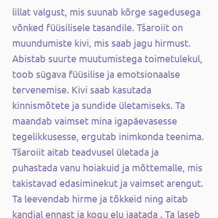
lillat valgust, mis suunab kõrge sagedusega
võnked füüsilisele tasandile. Tšaroiit on
muundumiste kivi, mis saab jagu hirmust.
Abistab suurte muutumistega toimetulekul,
toob sügava füüsilise ja emotsionaalse
tervenemise. Kivi saab kasutada
kinnismõtete ja sundide ületamiseks. Ta
maandab vaimset mina igapäevasesse
tegelikkusesse, ergutab inimkonda teenima.
Tšaroiit aitab teadvusel ületada ja
puhastada vanu hoiakuid ja mõttemalle, mis
takistavad edasiminekut ja vaimset arengut.
Ta leevendab hirme ja tõkkeid ning aitab
kandjal ennast ja kogu elu jaatada . Ta laseb