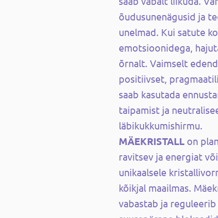
saab vabalt liikuda. V
õudusunenägusid ja tee
unelmad. Kui satute ko
emotsioonidega, hajut
õrnalt. Vaimselt edend
positiivset, pragmaatil
saab kasutada ennustam
taipamist ja neutralise
läbikukkumishirmu.
MÄEKRISTALL
on pla
ravitsev ja energiat v
unikaalsele kristallivor
kõikjal maailmas. Mäekr
vabastab ja reguleerib