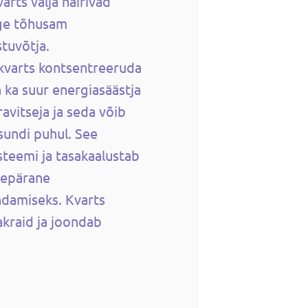
arts välja häirivad
ige tõhusam
tuvõtja.
 kvarts kontsentreeruda
n ka suur energiasäästja
avitseja ja seda võib
sundi puhul. See
teemi ja tasakaalustab
repärane
damiseks. Kvarts
akraid ja joondab