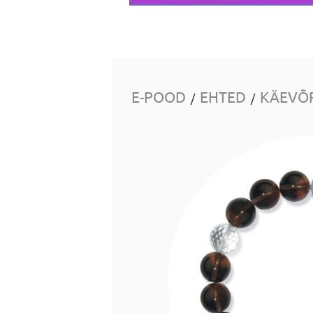
E-POOD
EHTED
KÄEVÕ
/
/