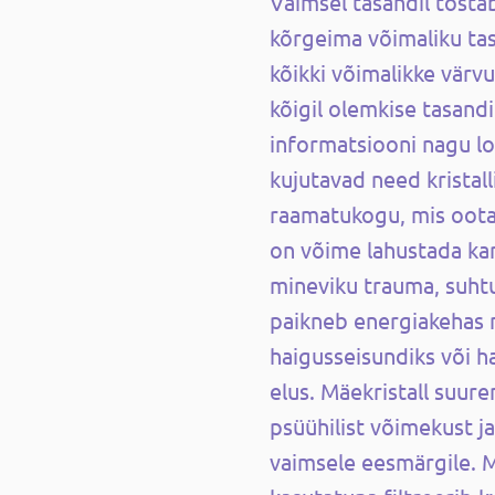
Vaimsel tasandil tõsta
kõrgeima võimaliku tas
kõikki võimalikke värvu
kõigil olemkise tasandi
informatsiooni nagu lo
kujutavad need krista
raamatukogu, mis ootab
on võime lahustada k
mineviku trauma, suhtu
paikneb energiakehas 
haigusseisundiks või 
elus. Mäekristall suu
psüühilist võimekust ja
vaimsele eesmärgile. 