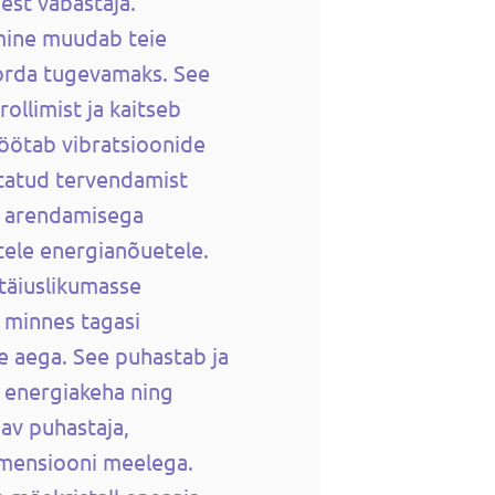
est vabastaja.
dmine muudab teie
orda tugevamaks. See
ollimist ja kaitseb
 töötab vibratsioonide
statud tervendamist
e arendamisega
stele energianõuetele.
 täiuslikumasse
, minnes tagasi
e aega. See puhastab ja
 energiakeha ning
av puhastaja,
imensiooni meelega.