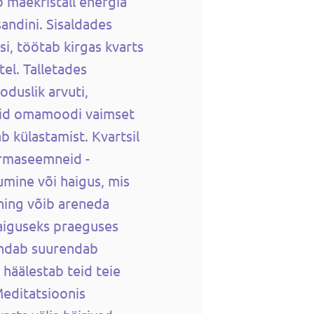
b mäekristall energia
andini. Sisaldades
si, töötab kirgas kvarts
tel. Talletades
oduslik arvuti,
llid omamoodi vaimset
 külastamist. Kvartsil
armaseemneid -
mine või haigus, mis
ning võib areneda
haiguseks praeguses
rendab suurendab
 häälestab teid teie
Meditatsioonis