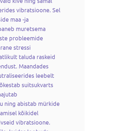
vaid kive ning samal
rides vibratsioone. Sel
side maa -ja
e paneb muretsema
iste probleemide
rane stressi
tlikult taluda raskeid
hendust. Maandades
traliseerides leebelt
tõkestab suitsukvarts
hajutab
u ning abistab mürkide
amisel kõikidel
ivseid vibratsioone.