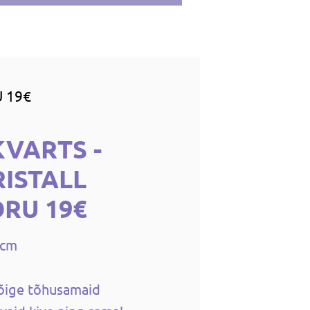
 19€
KVARTS -
ISTALL
RU 19€
5cm
kõige tõhusamaid