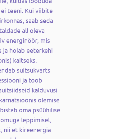
ile, kuidas loobuda
i teeni. Kui viibite
irkonnas, saab seda
taldade all oleva
iv energinöör, mis
ja hoiab eeterkehi
nis) kaitseks.
endab suitsukvarts
ssiooni ja toob
itsiidseid kalduvusi
karnatsioonis olemise
abistab oma psüühilise
oomuga leppimisel,
 nii et kireenergia