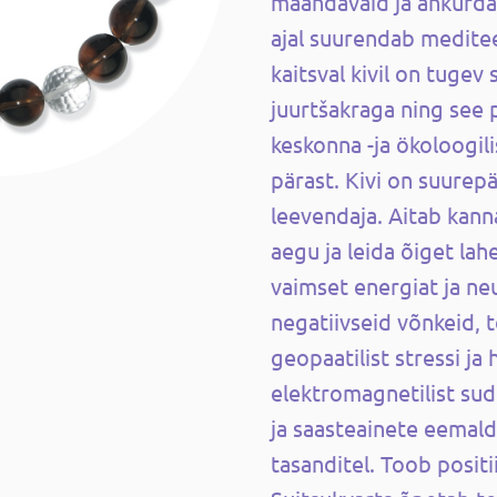
maandavaid ja ankurda
ajal suurendab meditee
kaitsval kivil on tugev 
juurtšakraga ning se
keskonna -ja ökoloogil
pärast. Kivi on suurepä
leevendaja. Aitab kanna
aegu ja leida õiget la
vaimset energiat ja neu
negatiivseid võnkeid, 
geopaatilist stressi ja 
elektromagnetilist sud
ja saasteainete eemald
tasanditel. Toob positi