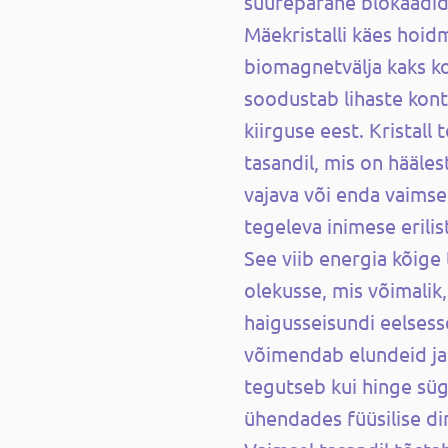
suurepärane blokaadid
Mäekristalli käes hoi
biomagnetvälja kaks k
soodustab lihaste kontr
kiirguse eest. Kristall
tasandil, mis on hääle
vajava või enda vaims
tegeleva inimese erili
See viib energia kõige
olekusse, mis võimalik
haigusseisundi eelsess
võimendab elundeid ja
tegutseb kui hinge süg
ühendades füüsilise d