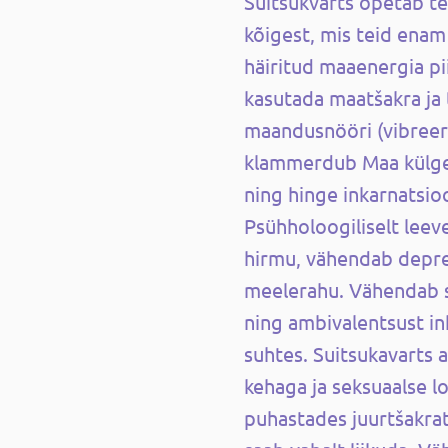
Suitsukvarts õpetab te
kõigest, mis teid enam e
häiritud maaenergia pi
kasutada maatšakra ja 
maandusnööri (vibreer
klammerdub Maa külge 
ning hinge inkarnatsioo
Psühholoogiliselt leev
hirmu, vähendab depre
meelerahu. Vähendab su
ning ambivalentsust in
suhtes. Suitsukavarts 
kehaga ja seksuaalse l
puhastades juurtšakrat,