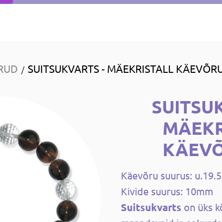
RUD
SUITSUKVARTS - MÄEKRISTALL KÄEVÕRU
/
SUITSU
MÄEKR
KÄEVÕ
Käevõru suurus: u.19.
Kivide suurus: 10mm
Suitsukvarts
on üks 