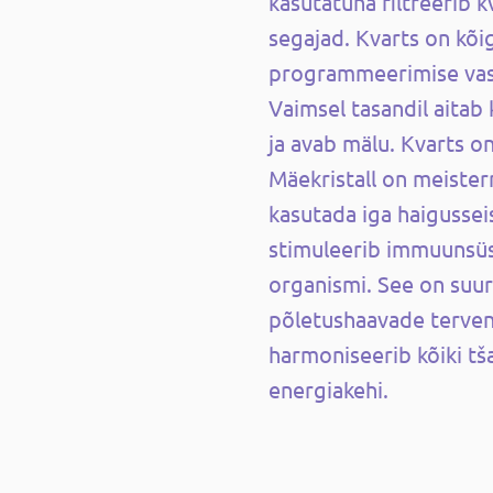
kasutatuna filtreerib kv
segajad. Kvarts on kõ
programmeerimise vas
Vaimsel tasandil aitab
ja avab mälu. Kvarts o
Mäekristall on meisterr
kasutada iga haigussei
stimuleerib immuunsüs
organismi. See on suu
põletushaavade terven
harmoniseerib kõiki tš
energiakehi.