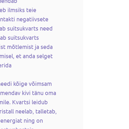
ähendab
b ilmsiks teie
ntakti negatiivsete
ab suitsukvarts need
ab suitsukvarts
ist mõtlemist ja seda
isel, et anda selget
erida
needi kõige võimsam
õimendav kivi tänu oma
mile. Kvartsi leidub
istall neelab, talletab,
 energiat ning on