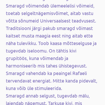
Smaragd võimendab ülemeelelisi võimeid,
toetab selgeltnägemisvõimet, aitab vastu
võtta sõnumeid Universaalsest teadvusest.
Traditsiooni järgi pakub smaragd võimast
kaitset musta maagia eest ning aitab ette
näha tulevikku. Toob kaasa mõtteselguse ja
tugevdab iseloomu. On tähtis kivi
grupitöös, kuna võimendab ja
harmoniseerib mis tahes ühistegevust.
Smaragd vahendab ka peaingel Rafaeli
tervendavat energiat. Mitte kanda pidevalt,
kuna võib üle stimuleerida.
Smaragd annab selgust, tugevdab mälu,
laiendab nägemust. Tarkuse kivi, mis