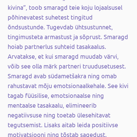
kivina”, toob smaragd teie koju lojaalsusel
põhinevatest suhetest tingitud
õndsustunde. Tugevdab ühtsustunnet,
tingimusteta armastust ja sõprust. Smaragd
hoiab partnerlus suhteid tasakaalus.
Arvatakse, et kui smaragd muudab värvi,
võib see olla märk partneri truudusetusest.
Smaragd avab südametšakra ning omab
rahustavat mõju emotsionaalkehale. See kivi
tagab füüsilise, emotsionaalse ning
mentaalse tasakaalu, elimineerib
negatiivsuse ning toetab ülesehitavat
tegutsemist. Lisaks aitab leida positiivse
motivatsiooni ning tõstab sagedust.