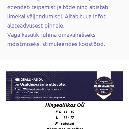
edendab taipamist ja tõde ning abistab
ilmekal väljendumisel. Aitab tuua infot
alateadvusest pinnale.
Väga kasulik rühma omavaheliseks
mõistmiseks, stimuleerides koostööd.
Hingeallikas OÜ
E-R 11 - 19
L 11 - 17
P suletud
Pärnu mnt. 25 Tallinn