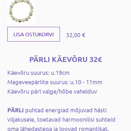
32,00 €
LISA OSTUKORVI
PÄRLI KÄEVÕRU 32€
Käevõru suurus: u.19cm
Mageveepärlite suurus: u.10 - 11mm
Käevõru pärl valge/hõbe vahelduv
PÄRLI
puhtad energiad mõjuvad hästi
viljakusele, toetavad harmoonilisi suhteid
oma lähedastega ja loovad romantikat.