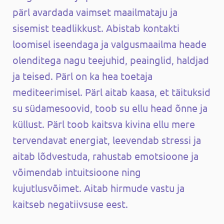
pärl avardada vaimset maailmataju ja
sisemist teadlikkust. Abistab kontakti
loomisel iseendaga ja valgusmaailma heade
olenditega nagu teejuhid, peainglid, haldjad
ja teised. Pärl on ka hea toetaja
mediteerimisel. Pärl aitab kaasa, et täituksid
su südamesoovid, toob su ellu head õnne ja
küllust.
Pärl toob kaitsva kivina ellu mere
tervendavat energiat, leevendab stressi ja
aitab lõdvestuda, rahustab emotsioone ja
võimendab intuitsioone ning
kujutlusvõimet. Aitab hirmude vastu ja
kaitseb negatiivsuse eest.