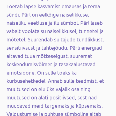
Toetab lapse kasvamist emaüsas ja tema
sündi. Pärl on eelkõige naiselikkuse,
naiseliku veetluse ja ilu sümbol. Pärl laseb
vabalt voolata su naiselikkusel, tunnetel ja
mõtetel. Suurendab su tajude tundlikkust,
sensitiivsust ja tahtejõudu. Pärli energiad
aitavad tuua mõtteselgust, suuremat
keskendumisvõimet ja tasakaalustavad
emotsioone. On sulle toeks ka
kurbusehetkedel. Annab sulle teadmist, et
muutused on elu üks vajalik osa ning
muutused on alati positiivsed, sest nad
muudavad meid targemaks ja küpsemaks.
Valgustumise ja puhtuse sümbolina aitab