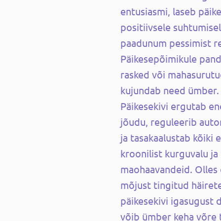
entusiasmi, laseb päike
positiivsele suhtumisel
paadunum pessimist re
Päikesepõimikule pand
rasked või mahasurutu
kujundab need ümber.
Päikesekivi ergutab e
jõudu, reguleerib aut
ja tasakaalustab kõiki 
kroonilist kurguvalu j
maohaavandeid. Olles 
mõjust tingitud häiret
päikesekivi igasugust d
võib ümber keha võre 