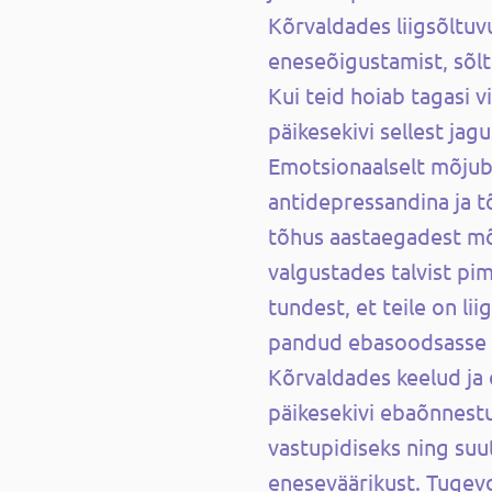
Kõrvaldades liigsõltuv
eneseõigustamist, sõlt
Kui teid hoiab tagasi v
päikesekivi sellest jagu
Emotsionaalselt mõjub
antidepressandina ja 
tõhus aastaegadest mõ
valgustades talvist pi
tundest, et teile on lii
pandud ebasoodsasse o
Kõrvaldades keelud ja
päikesekivi ebaõnnes
vastupidiseks ning su
eneseväärikust. Tugev