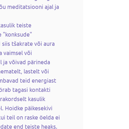
õu meditatsiooni ajal ja
asulik teiste
e "konksude"
siis tšakrate või aura
a vaimsel või
l ja võivad pärineda
ematelt, lastelt või
mbavad teid energiast
örab tagasi kontakti
rakordselt kasulik
. Hoidke päikesekivi
i teil on raske öelda ei
rdate end teiste heaks.