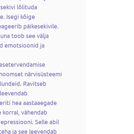
sekivi lõlituda
e. Isegi kõige
ageerib päikesekivile.
una toob see välja
d emotsioonid ja
nesetervendamise
onoomset närvisüsteemi
elundeid. Ravitseb
a leevendab
eriti hea aastaaegade
e korral, vähendab
epressiooni. Selle abil
teha ja see leevendab