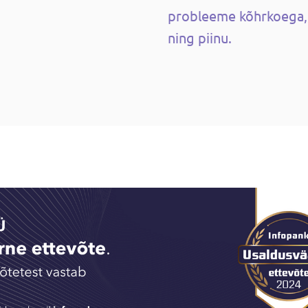
probleeme kõhrkoega, r
ning piinu.