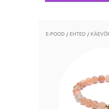
E-POOD
EHTED
KÄEVÕ
/
/