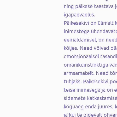
ning päikese taastava j
igapäevaelus.
Päikesekivi on ülimalt k
inimestega ühendavat
eemaldamisel, on need 
kõljes. Need võivad oll
emotsionaalsel tasandi
omanikuinstinktiga van
armsamatelt. Need tõ
tühjaks. Päikesekivi pö
teise inimesega ja on e
sidemete katkestamisel
koguaeg enda juures, ku
ja kui te pidevalt ohve