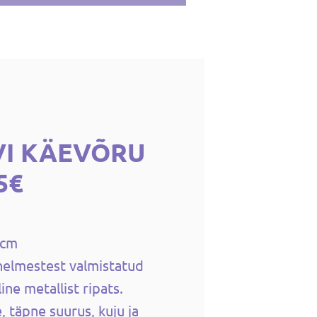
VI KÄEVÕRU
5€
5cm
helmestest valmistatud
ine metallist ripats.
, täpne suurus, kuju ja