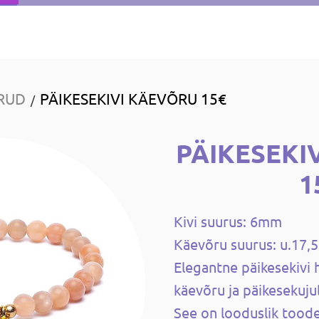
RUD
PÄIKESEKIVI KÄEVÕRU 15€
/
PÄIKESEKI
1
Kivi suurus: 6mm
Käevõru suurus: u.17,
Elegantne päikesekivi 
käevõru ja päikesekujul
See on looduslik toode