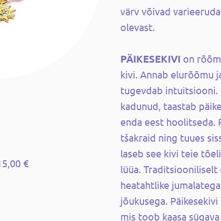
värv võivad varieeruda 
olevast.
PÄIKESEKIVI
on rõõmu
kivi. Annab elurõõmu 
tugevdab intuitsiooni.
kadunud, taastab päikese
enda eest hoolitseda. 
tšakraid ning tuues sis
laseb see kivi teie tõe
15,00 €
lüüa. Traditsioonilisel
heatahtlike jumalatega
jõukusega. Päikesekivi 
mis toob kaasa sügava