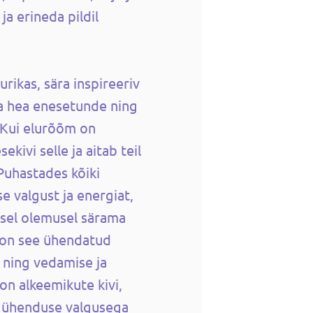
ja erineda pildil
rikas, sära inspireeriv
ja hea enesetunde ning
 Kui elurõõm on
kivi selle ja aitab teil
Puhastades kõiki
se valgust ja energiat,
lisel olemusel särama
t on see ühendatud
 ning vedamise ja
on alkeemikute kivi,
 ühenduse valgusega