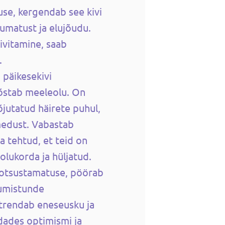
use, kergendab see kivi
umatust ja elujõudu.
iivitamine, saab
.
 päikesekivi
tõstab meeleolu. On
jutatud häirete puhul,
medust. Vabastab
ga tehtud, et teid on
lukorda ja hüljatud.
 otsustamatuse, pöörab
tumistunde
utrendab eneseusku ja
dades optimismi ja