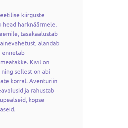
etilise kiirguste
b head harknäärmele,
teemile, tasakaalustab
 ainevahetust, alandab
g ennetab
ameatakke. Kivil on
ning sellest on abi
ate korral. Aventuriin
valusid ja rahustab
upealseid, kopse
haseid.