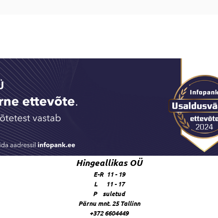
Hingeallikas OÜ
E-R 11 - 19
L 11 - 17
P suletud
Pärnu mnt. 25 Tallinn
+372 6604449