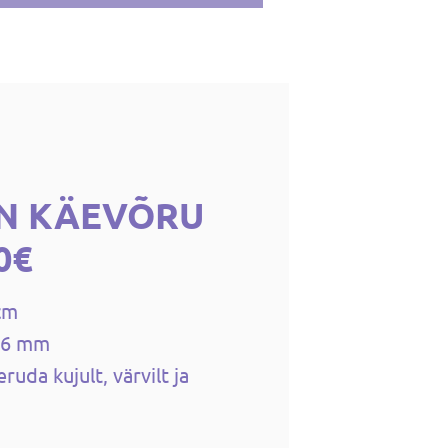
IN KÄEVÕRU
0€
cm
 16 mm
uda kujult, värvilt ja