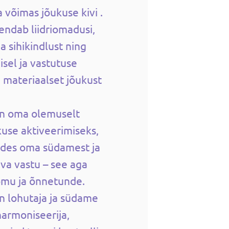
 võimas jõukuse kivi .
rendab liidriomadusi,
a sihikindlust ning
sel ja vastutuse
i materiaalset jõukust
on oma olemuselt
use aktiveerimiseks,
tudes oma südamest ja
va vastu – see aga
õmu ja õnnetunde.
n lohutaja ja südame
harmoniseerija,