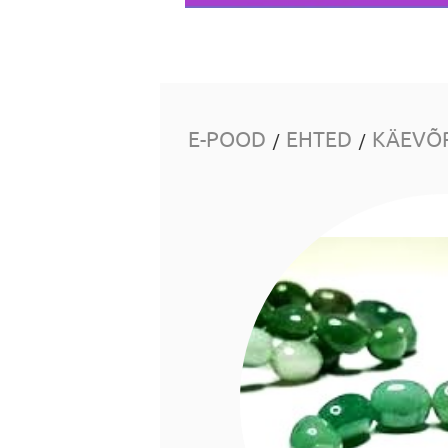
E-POOD
EHTED
KÄEVÕ
/
/