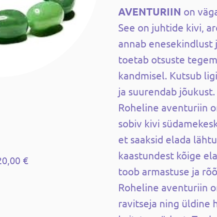
AVENTURIIN
on väga
See on juhtide kivi, a
annab enesekindlust j
toetab otsuste tegemi
kandmisel. Kutsub lig
ja suurendab jõukust.
Roheline aventuriin 
sobiv kivi südamekesk
et saaksid elada läh
kaastundest kõige ela
20,00 €
toob armastuse ja rõ
Roheline aventuriin o
ravitseja ning üldine 