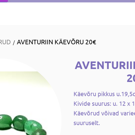
RUD
AVENTURIIN KÄEVÕRU 20€
/
AVENTURI
2
Käevõru pikkus u.19,5
Kivide suurus: u. 12 x
Käevõrud võivad varieer
suuruselt.