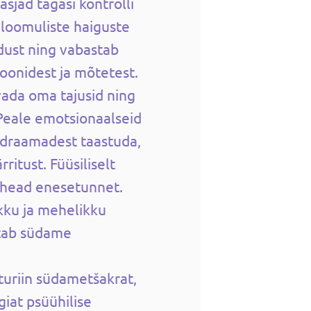
asjad tagasi kontrolli
haloomuliste haiguste
ldust ning vabastab
oonidest ja mõtetest.
vada oma tajusid ning
Peale emotsionaalseid
i draamadest taastuda,
ritust. Füüsiliselt
 head enesetunnet.
kku ja mehelikku
stab südame
turiin südametšakrat,
iat psüühilise