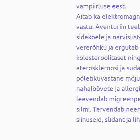
vampiirluse eest.
Aitab ka elektromagne
vastu.
Aventuriin tee
sidekoele ja närvisüs
vererõhku ja ergutab
kolesteroolitaset nin
ateroskleroosi ja süd
põletikuvastane mõju 
nahalöövete ja allergi
leevendab migreenpea
silmi. Tervendab neer
siinuseid, südant ja li