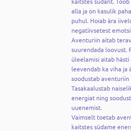
kaitstes südant. Toob 
alla ja on kasulik pa
puhul. Hoiab ära iive
negatiivsetest emotsi
Aventuriin aitab tera
suurendada loovust. 
üleelamisi aitab häst
leevendab ka viha ja är
soodustab aventuriin
Tasakaalustab naiseli
energiat ning soodu
uuenemist.
Vaimselt toetab aven
kaitstes südame energ