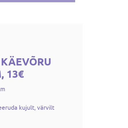
 KÄEVÕRU
, 13€
cm
eruda kujult, värvilt