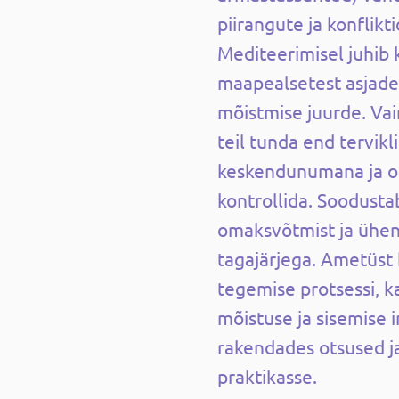
piirangute ja konflikt
Mediteerimisel juhib 
maapealsetest asjade
mõistmise juurde. Va
teil tunda end tervik
keskendunumana ja 
kontrollida. Soodusta
omaksvõtmist ja ühe
tagajärjega. Ametüst
tegemise protsessi, k
mõistuse ja sisemise i
rakendades otsused j
praktikasse.