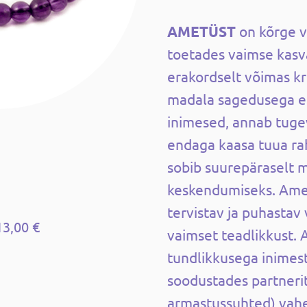
AMETÜST
on kõrge v
toetades vaimse kasv
erakordselt võimas kr
madala sagedusega e
inimesed, annab tuge
endaga kaasa tuua rah
sobib suurepäraselt m
keskendumiseks. Amet
tervistav ja puhastav 
13,00 €
vaimset teadlikkust.
tundlikkusega inimest
soodustades partnerit
armastussuhted) vahe