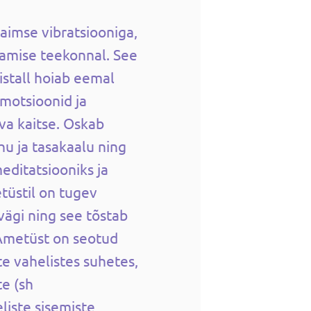
aimse vibratsiooniga,
amise teekonnal. See
istall hoiab eemal
motsioonid ja
va kaitse. Oskab
u ja tasakaalu ning
editatsiooniks ja
üstil on tugev
vägi ning see tõstab
 Ametüst on seotud
e vahelistes suhetes,
e (sh
liste sisemiste