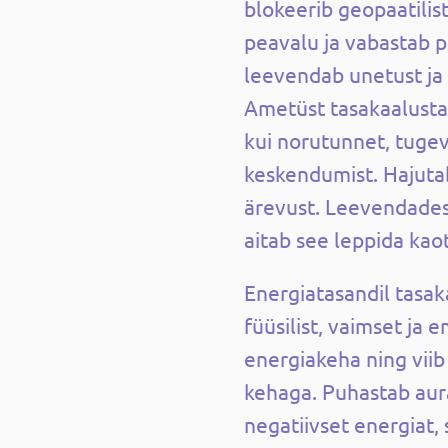
blokeerib geopaatilis
peavalu ja vabastab 
leevendab unetust ja 
Ametüst tasakaalustab 
kui norutunnet, tuge
keskendumist. Hajutab
ärevust. Leevendades 
aitab see leppida kao
Energiatasandil tasa
füüsilist, vaimset ja 
energiakeha ning viib 
kehaga. Puhastab aur
negatiivset energiat, 