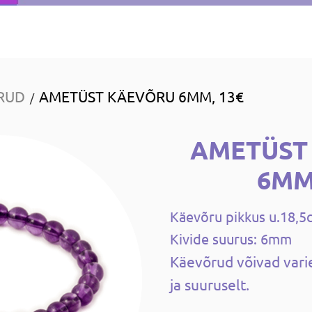
RUD
AMETÜST KÄEVÕRU 6MM, 13€
/
AMETÜST
6MM
Käevõru pikkus u.18,5
Kivide suurus: 6mm
Käevõrud võivad varie
ja suuruselt.