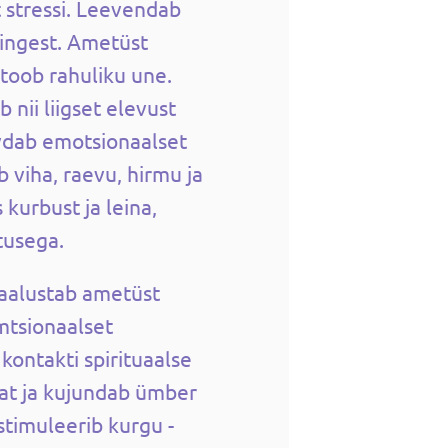
t stressi. Leevendab
pingest. Ametüst
toob rahuliku une.
nii liigset elevust
vdab emotsionaalset
 viha, raevu, hirmu ja
kurbust ja leina,
tusega.
kaalustab ametüst
emtsionaalset
kontakti spirituaalse
at ja kujundab ümber
stimuleerib kurgu -