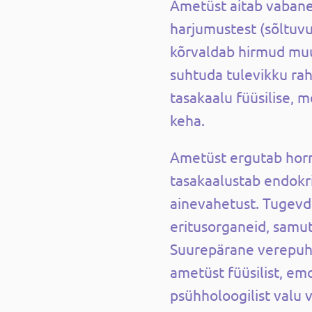
Ametüst aitab vaban
harjumustest (sõltuvus
kõrvaldab hirmud muu
suhtuda tulevikku rah
tasakaalu füüsilise, 
keha.
Ametüst ergutab hor
tasakaalustab endokri
ainevahetust. Tugevd
eritusorganeid, samu
Suurepärane verepu
ametüst füüsilist, emo
psühholoogilist valu v