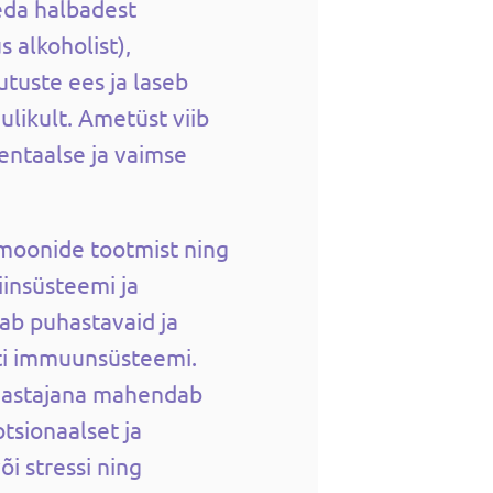
eda halbadest
 alkoholist),
tuste ees ja laseb
ulikult. Ametüst viib
mentaalse ja vaimse
moonide tootmist ning
insüsteemi ja
ab puhastavaid ja
ti immuunsüsteemi.
hastajana mahendab
tsionaalset ja
õi stressi ning