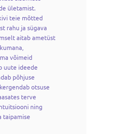
ide ületamist.
kivi teie mõtted
st rahu ja sügava
imselt aitab ametüst
likumana,
oma võimeid
b uute ideede
ndab põhjuse
 kergendab otsuse
aasates terve
ntuitsiooni ning
a taipamise