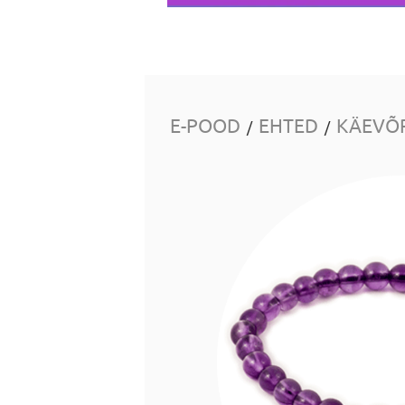
E-POOD
EHTED
KÄEVÕ
/
/