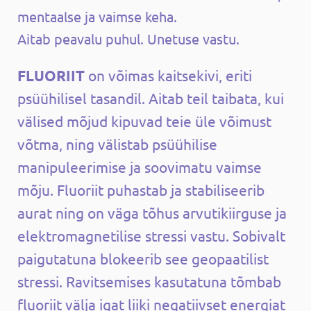
mentaalse ja vaimse keha.
Aitab peavalu puhul. Unetuse vastu.
FLUORIIT
on võimas kaitsekivi, eriti
psüühilisel tasandil. Aitab teil taibata, kui
välised mõjud kipuvad teie üle võimust
võtma, ning välistab psüühilise
manipuleerimise ja soovimatu vaimse
mõju. Fluoriit puhastab ja stabiliseerib
aurat ning on väga tõhus arvutikiirguse ja
elektromagnetilise stressi vastu. Sobivalt
paigutatuna blokeerib see geopaatilist
stressi. Ravitsemises kasutatuna tõmbab
fluoriit välja igat liiki negatiivset energiat