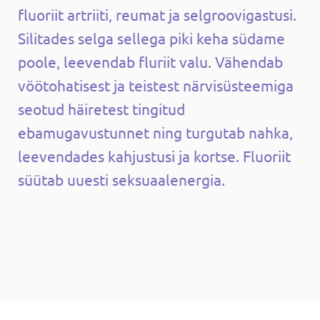
fluoriit artriiti, reumat ja selgroovigastusi.
Silitades selga sellega piki keha südame
poole, leevendab fluriit valu. Vähendab
vöötohatisest ja teistest närvisüsteemiga
seotud häiretest tingitud
ebamugavustunnet ning turgutab nahka,
leevendades kahjustusi ja kortse. Fluoriit
süütab uuesti seksuaalenergia.