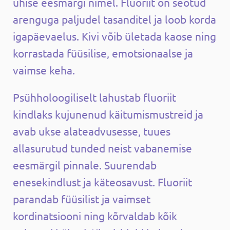
ühise eesmärgi nimel.
Fluoriit on seotud
arenguga paljudel tasanditel ja loob korda
igapäevaelus. Kivi võib ületada kaose ning
korrastada füüsilise, emotsionaalse ja
vaimse keha.
Psühholoogiliselt lahustab fluoriit
kindlaks kujunenud käitumismustreid ja
avab ukse alateadvusesse, tuues
allasurutud tunded neist vabanemise
eesmärgil pinnale. Suurendab
enesekindlust ja käteosavust.
Fluoriit
parandab füüsilist ja vaimset
kordinatsiooni ning kõrvaldab kõik