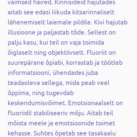
vaimsed häired. Kinnisideid hajutades
aitab see edasi liikuda kitsarinnaliselt
lähenemiselt laiemale pildile. Kivi hajutab
illusioone ja paljastab tõde. Sellest on
palju kasu, kui teil on vaja toimida
õiglaselt ning objektiivselt. Fluoriit on
suurepärane õpiabi, korrastab ja töötleb
informatsiooni, ühendades juba
teadaoleva sellega, mida peab veel
õppima, ning tugevdab
keskendumisvõimet.
Emotsionaalselt on
fluoriidil stabiliseeriv mõju. Aitab teil
mõista meele ja emotsioonide toimet
kehasse. Suhtes õpetab see tasakaalu