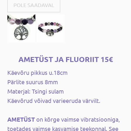
POLE SAADAVAL
AMETÜST JA FLUORIIT 15€
Käevõru pikkus u.18cm
Pärlite suurus 8mm
Materjal: Tsingi sulam
Käevõrud võivad varieeruda värvilt.
AMETÜST
on kõrge vaimse vibratsiooniga,
toetades vaimse kasvamise teekonnal. See