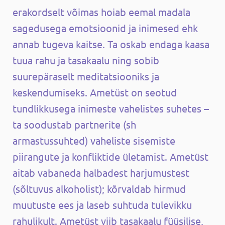
erakordselt võimas hoiab eemal madala
sagedusega emotsioonid ja inimesed ehk
annab tugeva kaitse. Ta oskab endaga kaasa
tuua rahu ja tasakaalu ning sobib
suurepäraselt meditatsiooniks ja
keskendumiseks. Ametüst on seotud
tundlikkusega inimeste vahelistes suhetes –
ta soodustab partnerite (sh
armastussuhted) vaheliste sisemiste
piirangute ja konfliktide ületamist. Ametüst
aitab vabaneda halbadest harjumustest
(sõltuvus alkoholist); kõrvaldab hirmud
muutuste ees ja laseb suhtuda tulevikku
rahulikult. Ametüst viib tasakaalu füüsilise,