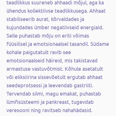
teadlikkus suureneb ahhaadi mõjul, aga ka
ühendus kollektiivse teadlikkusega. Ahhaat
stabiliseerib aurat, kõrvaldades ja
kujundades ümber negatiivseid energiaid.
Selle puhastab mõju on eriti võimas
füüsilisel ja emotsionaalsel tasandil. Südame
kohale paigutatult ravib see
emotsionaalseid häireid, mis takistavad
armastuse vastuvõtmist. Kõhule asetatult
või eliksiirina sissevõetult ergutab ahhaat
seedeprotsessi ja leevendab gastriiti.
Tervendab silmi, magu emakat, puhastab
lümfisüsteemi ja pankreast, tugevdab
veresooni ning ravitseb nahahädasid.