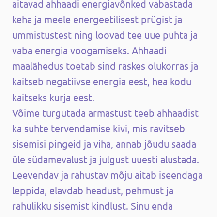
aitavad ahhaadi energiavõnked vabastada
keha ja meele energeetilisest prügist ja
ummistustest ning loovad tee uue puhta ja
vaba energia voogamiseks. Ahhaadi
maalähedus toetab sind raskes olukorras ja
kaitseb negatiivse energia eest, hea kodu
kaitseks kurja eest.
Võime turgutada armastust teeb ahhaadist
ka suhte tervendamise kivi, mis ravitseb
sisemisi pingeid ja viha, annab jõudu saada
üle südamevalust ja julgust uuesti alustada.
Leevendav ja rahustav mõju aitab iseendaga
leppida, elavdab headust, pehmust ja
rahulikku sisemist kindlust. Sinu enda