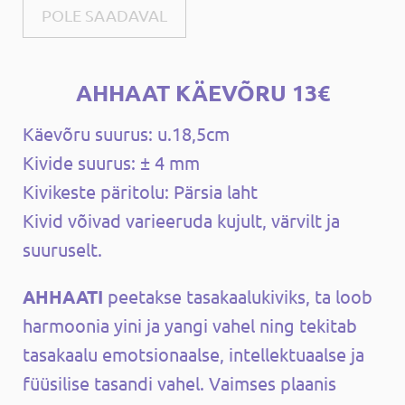
POLE SAADAVAL
AHHAAT KÄEVÕRU 13€
Käevõru suurus: u.18,5cm
Kivide suurus: ± 4 mm
Kivikeste päritolu: Pärsia laht
Kivid võivad varieeruda kujult, värvilt ja
suuruselt.
A
H
H
AATI
peetakse tasakaalukiviks, ta loob
harmoonia yini ja yangi vahel ning tekitab
tasakaalu emotsionaalse, intellektuaalse ja
füüsilise tasandi vahel. Vaimses plaanis