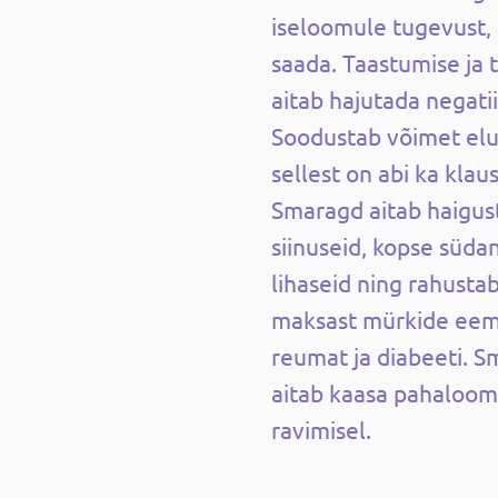
iseloomule tugevust, 
saada. Taastumise ja t
aitab hajutada negati
Soodustab võimet elu 
sellest on abi ka klau
Smaragd aitab haigust
siinuseid, kopse südan
lihaseid ning rahustab
maksast mürkide eem
reumat ja diabeeti. Sm
aitab kaasa pahaloom
ravimisel.