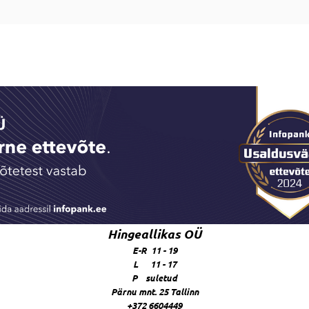
Hingeallikas OÜ
E-R 11 - 19
L 11 - 17
P suletud
Pärnu mnt. 25 Tallinn
+372 6604449