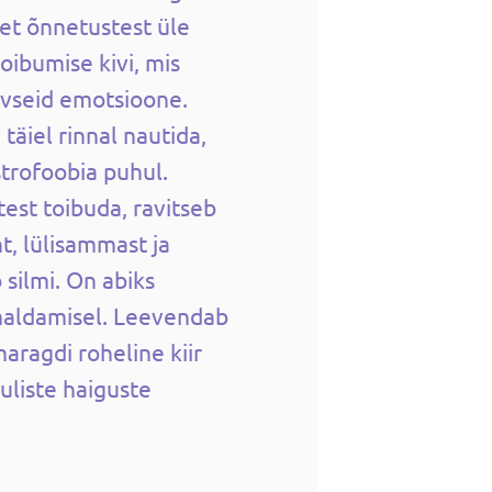
et õnnetustest üle
oibumise kivi, mis
ivseid emotsioone.
täiel rinnal nautida,
strofoobia puhul.
est toibuda, ravitseb
t, lülisammast ja
 silmi. On abiks
aldamisel. Leevendab
aragdi roheline kiir
uliste haiguste