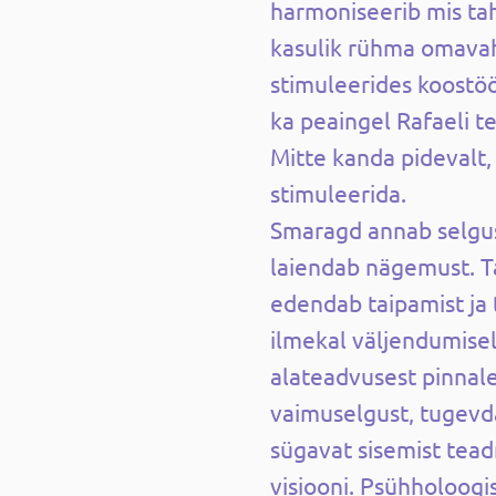
harmoniseerib mis ta
kasulik rühma omavah
stimuleerides koost
ka peaingel Rafaeli t
Mitte kanda pidevalt,
stimuleerida.
Smaragd annab selgus
laiendab nägemust. Ta
edendab taipamist ja 
ilmekal väljendumisel
alateadvusest pinnal
vaimuselgust, tugevda
sügavat sisemist tead
visiooni. Psühholoog