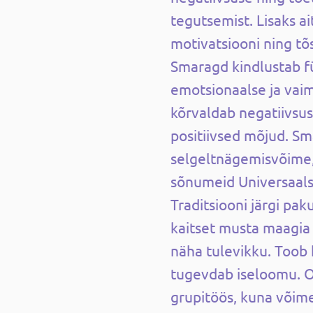
tegutsemist. Lisaks ai
motivatsiooni ning tõ
Smaragd kindlustab fü
emotsionaalse ja vaim
kõrvaldab negatiivsus
positiivsed mõjud. S
selgeltnägemisvõime,
sõnumeid Universaals
Traditsiooni järgi pa
kaitset musta maagia 
näha tulevikku. Toob
tugevdab iseloomu. On
grupitöös, kuna võim