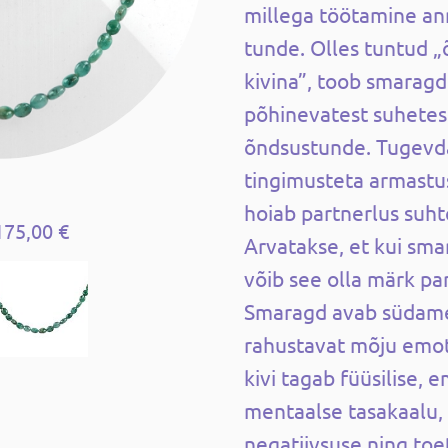
millega töötamine an
tunde. Olles tuntud 
kivina”, toob smaragd 
põhinevatest suhetest
õndsustunde. Tugevd
tingimusteta armastus
hoiab partnerlus suht
175,00 €
Arvatakse, et kui sm
võib see olla märk pa
Smaragd avab südame
rahustavat mõju emot
kivi tagab füüsilise, 
mentaalse tasakaalu,
negatiivsuse ning toe