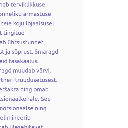
nab terviklikkuse
„õnneliku armastuse
teie koju lojaalsusel
 tingitud
ab ühtsustunnet,
t ja sõprust. Smaragd
eid tasakaalus.
aragd muudab värvi,
rtneri truudusetusest.
tšakra ning omab
sionaalkehale. See
emotsionaalse ning
 elimineerib
tab ülesehitavat