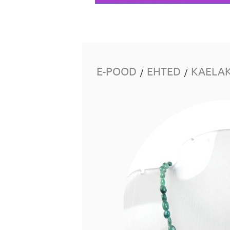
E-POOD
EHTED
KAELA
/
/