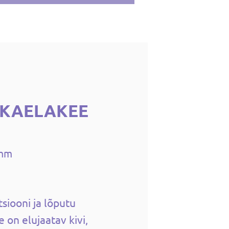
 KAELAKEE
5mm
tsiooni ja lõputu
e on elujaatav kivi,