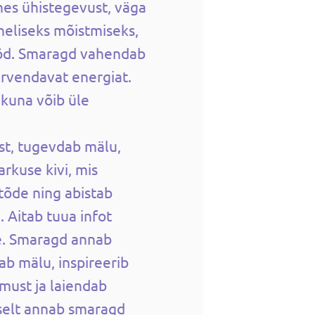
hes ühistegevust, väga
eliseks mõistmiseks,
ööd. Smaragd vahendab
ervendavat energiat.
 kuna võib üle
t, tugevdab mälu,
rkuse kivi, mis
tõde ning abistab
. Aitab tuua infot
e. Smaragd annab
b mälu, inspireerib
must ja laiendab
iselt annab smaragd