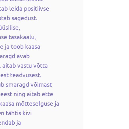
tab leida positiivse
stab sagedust.
üsilise,
se tasakaalu,
e ja toob kaasa
maragd avab
 aitab vastu võtta
est teadvusest.
kub smaragd võimast
eest ning aitab ette
 kaasa mõtteselguse ja
 tähtis kivi
endab ja