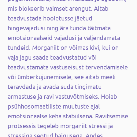
mis blokeerib vaimset arengut. Aitab
teadvustada hooletusse jäetud
hingevajadusi ning ära tunda täitmata
emotsionaalseid vajadusi ja väljendamata
tundeid. Morganiit on võimas kivi, kui on
vaja jagu saada teadvustatud või
teadvustamata vastuseisust tervendamisele
või ümberkujunemisele, see aitab meeli
teravdada ja avada süda tingimatu
armastuse ja ravi vastuvõtmiseks. Hoiab
psühhosomaatiliste muutuste ajal
emotsionaalse keha stabiilsena. Ravitsemise
protsessis tegeleb morganiit stressi ja
stressiga seotud haigusega. Andes