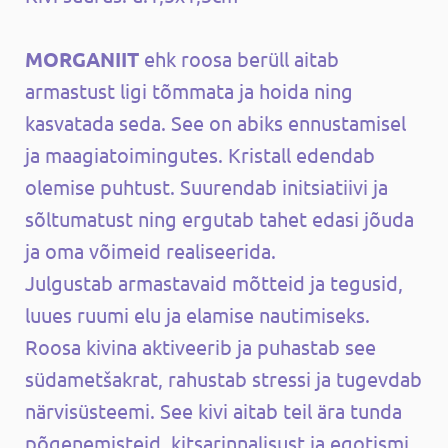
MORGANIIT
ehk roosa berüll aitab
armastust ligi tõmmata ja hoida ning
kasvatada seda. See on abiks ennustamisel
ja maagiatoimingutes. Kristall edendab
olemise puhtust. Suurendab initsiatiivi ja
sõltumatust ning ergutab tahet edasi jõuda
ja oma võimeid realiseerida.
Julgustab armastavaid mõtteid ja tegusid,
luues ruumi elu ja elamise nautimiseks.
Roosa kivina aktiveerib ja puhastab see
südametšakrat, rahustab stressi ja tugevdab
närvisüsteemi. See kivi aitab teil ära tunda
põgenemisteid, kitsarinnalisust ja egotismi,