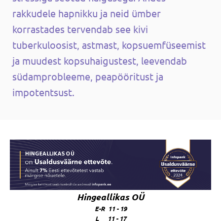
rakkudele hapnikku ja neid ümber
korrastades tervendab see kivi
tuberkuloosist, astmast, kopsuemfüseemist
ja muudest kopsuhaigustest, leevendab
südamprobleeme, peapööritust ja
impotentsust.
Hingeallikas OÜ
E-R 11 - 19
L 11 - 17