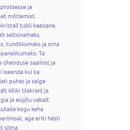
protsesse ja
set mõtlemist.
istall tubli kaaslane,
b seltsivamaks,
s, tundlikumaks ja oma
epanelikumaks. Ta
e ühenduse saamist ja
i iseenda kui ka
lati puhas ja selge
t kõiki tšakraid ja
ia ja elujõu vabalt
sutada kogu keha
rimisel, aga eriti hästi
t silma,