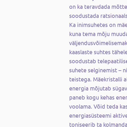
on ka teravdada mõtte
soodustada ratsionaal
Ka inimsuhetes on mäekr
kuna tema mõju muuda
väljendusvõimelisemak
kaaslaste suhtes tähel
soodustab telepaatilis
suhete selginemist – ni
teistega. Mäekristalli a
energia mõjutab sügaval
paneb kogu kehas energ
voolama. Võid teda ka
energiasüsteemi aktivee
toniseerib ta kolmanda