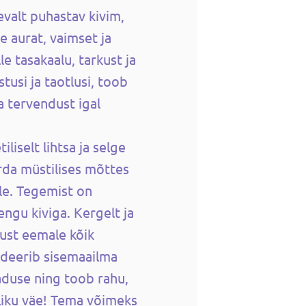
valt puhastav kivim,
e aurat, vaimset ja
le tasakaalu, tarkust ja
tusi ja taotlusi, toob
a tervendust igal
liselt lihtsa ja selge
da müstilises mõttes
le. Tegemist on
ngu kiviga. Kergelt ja
nust eemale kõik
ideerib sisemaailma
aduse ning toob rahu,
kliku väe! Tema võimeks