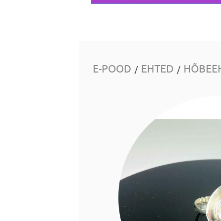
E-POOD
EHTED
HÕBEE
/
/