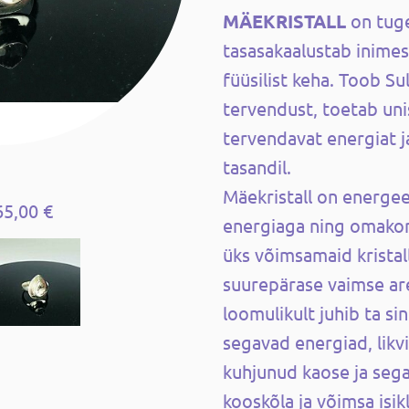
MÄEKRISTALL
on tuge
tasasakaalustab inimes
füüsilist keha. Toob Sul
tervendust, toetab unis
tervendavat energiat j
tasandil.
Mäekristall on energeeti
65,00 €
energiaga ning omakor
üks võimsamaid kristal
suurepärase vaimse are
loomulikult juhib ta si
segavad energiad, likv
kuhjunud kaose ja seg
kooskõla ja võimsa isi