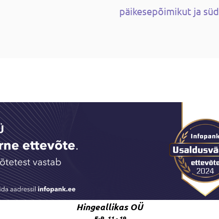
päikesepõimikut ja sü
Hingeallikas OÜ
E-R 11 - 19