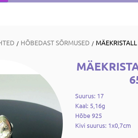
HTED
HÕBEDAST SÕRMUSED
MÄEKRISTALL
/
/
MÄEKRIST
6
Suurus: 17
Kaal: 5,16g
Hõbe 925
Kivi suurus: 1x0,7cm