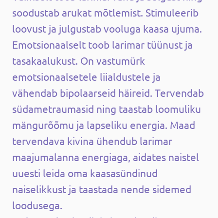
soodustab arukat mõtlemist. Stimuleerib
loovust ja julgustab vooluga kaasa ujuma.
Emotsionaalselt toob larimar tüünust ja
tasakaalukust. On vastumürk
emotsionaalsetele liialdustele ja
vähendab bipolaarseid häireid. Tervendab
südametraumasid ning taastab loomuliku
mängurõõmu ja lapseliku energia. Maad
tervendava kivina ühendub larimar
maajumalanna energiaga, aidates naistel
uuesti leida oma kaasasündinud
naiselikkust ja taastada nende sidemed
loodusega.