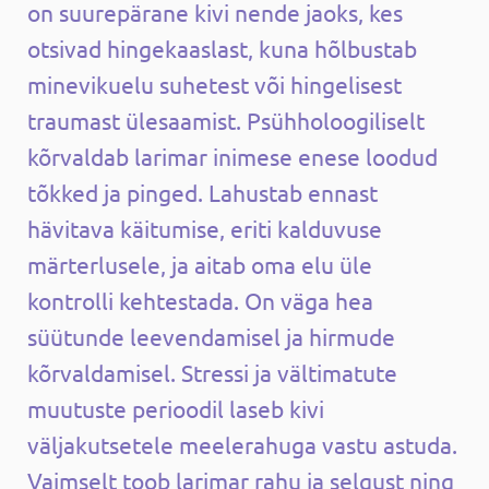
on suurepärane kivi nende jaoks, kes
otsivad hingekaaslast, kuna hõlbustab
minevikuelu suhetest või hingelisest
traumast ülesaamist. Psühholoogiliselt
kõrvaldab larimar inimese enese loodud
tõkked ja pinged. Lahustab ennast
hävitava käitumise, eriti kalduvuse
märterlusele, ja aitab oma elu üle
kontrolli kehtestada. On väga hea
süütunde leevendamisel ja hirmude
kõrvaldamisel. Stressi ja vältimatute
muutuste perioodil laseb kivi
väljakutsetele meelerahuga vastu astuda.
Vaimselt toob larimar rahu ja selgust ning