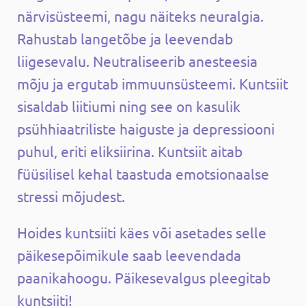
närvisüsteemi, nagu näiteks neuralgia.
Rahustab langetõbe ja leevendab
liigesevalu. Neutraliseerib anesteesia
mõju ja ergutab immuunsüsteemi. Kuntsiit
sisaldab liitiumi ning see on kasulik
psühhiaatriliste haiguste ja depressiooni
puhul, eriti eliksiirina. Kuntsiit aitab
füüsilisel kehal taastuda emotsionaalse
stressi mõjudest.
Hoides kuntsiiti käes või asetades selle
päikesepõimikule saab leevendada
paanikahoogu. Päikesevalgus pleegitab
kuntsiiti!