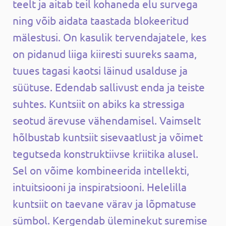
teelt ja aitab teil kohaneda elu survega
ning võib aidata taastada blokeeritud
mälestusi. On kasulik tervendajatele, kes
on pidanud liiga kiiresti suureks saama,
tuues tagasi kaotsi läinud usalduse ja
süütuse. Edendab sallivust enda ja teiste
suhtes. Kuntsiit on abiks ka stressiga
seotud ärevuse vähendamisel. Vaimselt
hõlbustab kuntsiit sisevaatlust ja võimet
tegutseda konstruktiivse kriitika alusel.
Sel on võime kombineerida intellekti,
intuitsiooni ja inspiratsiooni. Helelilla
kuntsiit on taevane värav ja lõpmatuse
sümbol. Kergendab üleminekut suremise