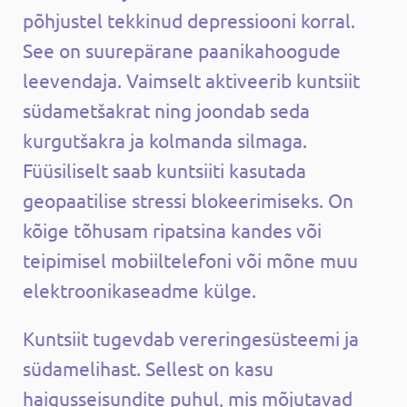
põhjustel tekkinud depressiooni korral.
See on suurepärane paanikahoogude
leevendaja. Vaimselt aktiveerib kuntsiit
südametšakrat ning joondab seda
kurgutšakra ja kolmanda silmaga.
Füüsiliselt saab kuntsiiti kasutada
geopaatilise stressi blokeerimiseks. On
kõige tõhusam ripatsina kandes või
teipimisel mobiiltelefoni või mõne muu
elektroonikaseadme külge.
Kuntsiit tugevdab vereringesüsteemi ja
südamelihast. Sellest on kasu
haigusseisundite puhul, mis mõjutavad