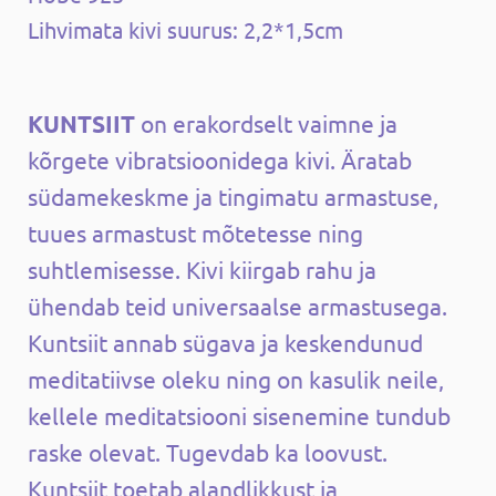
Lihvimata kivi suurus: 2,2*1,5cm
KUNTSIIT
on erakordselt vaimne ja
kõrgete vibratsioonidega kivi. Äratab
südamekeskme ja tingimatu armastuse,
tuues armastust mõtetesse ning
suhtlemisesse. Kivi kiirgab rahu ja
ühendab teid universaalse armastusega.
Kuntsiit annab sügava ja keskendunud
meditatiivse oleku ning on kasulik neile,
kellele meditatsiooni sisenemine tundub
raske olevat. Tugevdab ka loovust.
Kuntsiit toetab alandlikkust ja