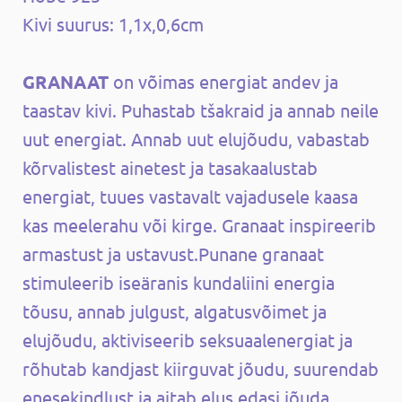
Kivi suurus: 1,1x,0,6cm
GRANAAT
on võimas energiat andev ja
taastav kivi. Puhastab tšakraid ja annab neile
uut energiat. Annab uut elujõudu, vabastab
kõrvalistest ainetest ja tasakaalustab
energiat, tuues vastavalt vajadusele kaasa
kas meelerahu või kirge. Granaat inspireerib
armastust ja ustavust.Punane granaat
stimuleerib iseäranis kundaliini energia
tõusu, annab julgust, algatusvõimet ja
elujõudu, aktiviseerib seksuaalenergiat ja
rõhutab kandjast kiirguvat jõudu, suurendab
enesekindlust ja aitab elus edasi jõuda.