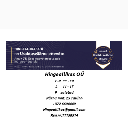
Hingeallikas OÜ
E-R 11 - 19
L 11 - 17
P suletud
Pärnu mnt. 25 Tallinn
+372 6604449
Hingeallikas@gmail.com
Reg.nr.11158514