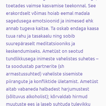
toetades vaimse kasvamise teekonnal. See
erakordselt võimas hoiab eemal madala
sagedusega emotsioonid ja inimesed ehk
annab tugeva kaitse. Ta oskab endaga kaasa
tuua rahu ja tasakaalu ning sobib
suurepäraselt meditatsiooniks ja
keskendumiseks. Ametüst on seotud
tundlikkusega inimeste vahelistes suhetes –
ta soodustab partnerite (sh
armastussuhted) vaheliste sisemiste
piirangute ja konfliktide ületamist. Ametüst
aitab vabaneda halbadest harjumustest
(sõltuvus alkoholist); kõrvaldab hirmud
muutuste ees ja laseb suhtuda tulevikku