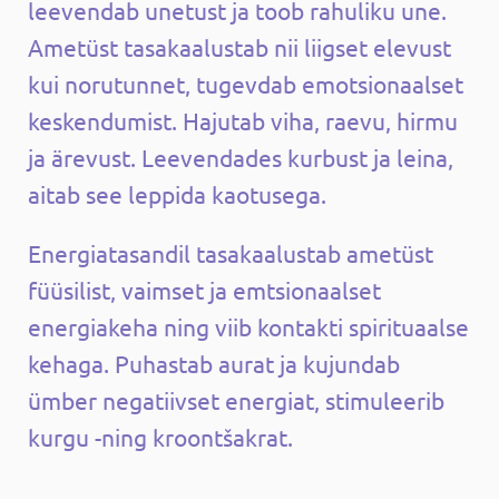
leevendab unetust ja toob rahuliku une.
Ametüst tasakaalustab nii liigset elevust
kui norutunnet, tugevdab emotsionaalset
keskendumist. Hajutab viha, raevu, hirmu
ja ärevust. Leevendades kurbust ja leina,
aitab see leppida kaotusega.
Energiatasandil tasakaalustab ametüst
füüsilist, vaimset ja emtsionaalset
energiakeha ning viib kontakti spirituaalse
kehaga. Puhastab aurat ja kujundab
ümber negatiivset energiat, stimuleerib
kurgu -ning kroontšakrat.