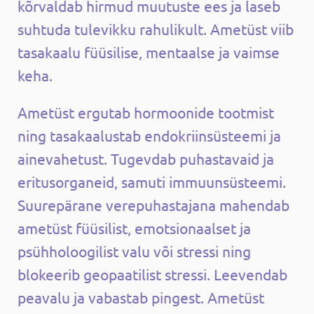
kõrvaldab hirmud muutuste ees ja laseb
suhtuda tulevikku rahulikult. Ametüst viib
tasakaalu füüsilise, mentaalse ja vaimse
keha.
Ametüst ergutab hormoonide tootmist
ning tasakaalustab endokriinsüsteemi ja
ainevahetust. Tugevdab puhastavaid ja
eritusorganeid, samuti immuunsüsteemi.
Suurepärane verepuhastajana mahendab
ametüst füüsilist, emotsionaalset ja
psühholoogilist valu või stressi ning
blokeerib geopaatilist stressi. Leevendab
peavalu ja vabastab pingest. Ametüst