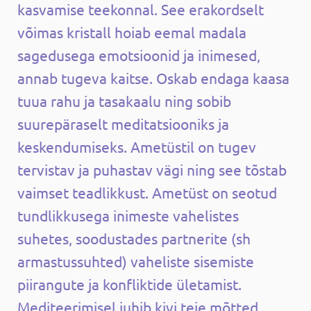
kasvamise teekonnal. See erakordselt
võimas kristall hoiab eemal madala
sagedusega emotsioonid ja inimesed,
annab tugeva kaitse. Oskab endaga kaasa
tuua rahu ja tasakaalu ning sobib
suurepäraselt meditatsiooniks ja
keskendumiseks. Ametüstil on tugev
tervistav ja puhastav vägi ning see tõstab
vaimset teadlikkust. Ametüst on seotud
tundlikkusega inimeste vahelistes
suhetes, soodustades partnerite (sh
armastussuhted) vaheliste sisemiste
piirangute ja konfliktide ületamist.
Mediteerimisel juhib kivi teie mõtted