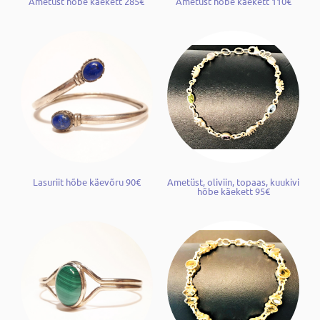
Ametüst hõbe käekett 285€
Ametüst hõbe käekett 110€
Lasuriit hõbe käevõru 90€
Ametüst, oliviin, topaas, kuukivi
hõbe käekett 95€