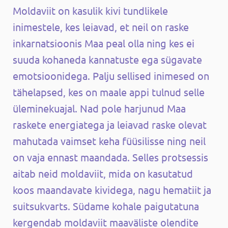
Moldaviit on kasulik kivi tundlikele
inimestele, kes leiavad, et neil on raske
inkarnatsioonis Maa peal olla ning kes ei
suuda kohaneda kannatuste ega sügavate
emotsioonidega. Palju sellised inimesed on
tähelapsed, kes on maale appi tulnud selle
üleminekuajal. Nad pole harjunud Maa
raskete energiatega ja leiavad raske olevat
mahutada vaimset keha füüsilisse ning neil
on vaja ennast maandada. Selles protsessis
aitab neid moldaviit, mida on kasutatud
koos maandavate kividega, nagu hematiit ja
suitsukvarts. Südame kohale paigutatuna
kergendab moldaviit maaväliste olendite