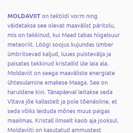
MOLDAVIIT
on tektiidi vorm ning
väidetakse see olevat maavälist päritolu,
mis on tekkinud, kui Maad tabas hiigelsuur
meteoriit. Löögi soojus kujundas ümber
ümbritsevad kaljud, luues puistevälja ja
paisates tekkinud kristallid üle laia ala.
Moldaviit on seega maaväliste energiate
ühtesulamine emakese Maaga. See on
haruldane kivi. Tänapäeval leitakse seda
Vltava jõe kallastelt ja pole tõenäoline, et
seda võiks leiduda mõnes muus paigas
maailmas. Kristall ilmselt kaob aja jooksul.
Moldaviiti on kasutatud ammustest