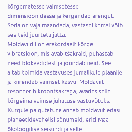
kõrgematesse vaimsetesse
dimensioonidesse ja kergendab arengut.
Seda on vaja maandada, vastasel korral võib
see teid juurteta jätta.
Moldaviidil on erakordselt kõrge
vibratsioon, mis avab tšakraid, puhastab
need blokaadidest ja joondab neid. See
aitab toimida vastavuses jumalikule plaanile
ja kiirendab vaimset kasvu. Moldaviit
resoneerib kroontšakraga, avades selle
kõrgeima vaimse juhatuse vastuvõtuks.
Kurgule paigutatuna annab moldaviit edasi
planeetidevahelisi sõnumeid, eriti Maa
ökoloogilise seisundi ja selle