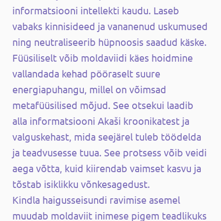
informatsiooni intellekti kaudu. Laseb
vabaks kinnisideed ja vananenud uskumused
ning neutraliseerib hüpnoosis saadud käske.
Füüsiliselt võib moldaviidi käes hoidmine
vallandada kehad pööraselt suure
energiapuhangu, millel on võimsad
metafüüsilised mõjud. See otsekui laadib
alla informatsiooni Akaši kroonikatest ja
valguskehast, mida seejärel tuleb töödelda
ja teadvusesse tuua. See protsess võib veidi
aega võtta, kuid kiirendab vaimset kasvu ja
tõstab isiklikku võnkesagedust.
Kindla haigusseisundi ravimise asemel
muudab moldaviit inimese pigem teadlikuks