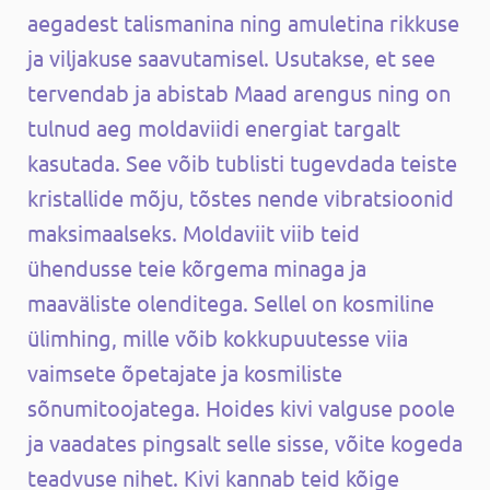
aegadest talismanina ning amuletina rikkuse
ja viljakuse saavutamisel. Usutakse, et see
tervendab ja abistab Maad arengus ning on
tulnud aeg moldaviidi energiat targalt
kasutada. See võib tublisti tugevdada teiste
kristallide mõju, tõstes nende vibratsioonid
maksimaalseks. Moldaviit viib teid
ühendusse teie kõrgema minaga ja
maaväliste olenditega. Sellel on kosmiline
ülimhing, mille võib kokkupuutesse viia
vaimsete õpetajate ja kosmiliste
sõnumitoojatega. Hoides kivi valguse poole
ja vaadates pingsalt selle sisse, võite kogeda
teadvuse nihet. Kivi kannab teid kõige