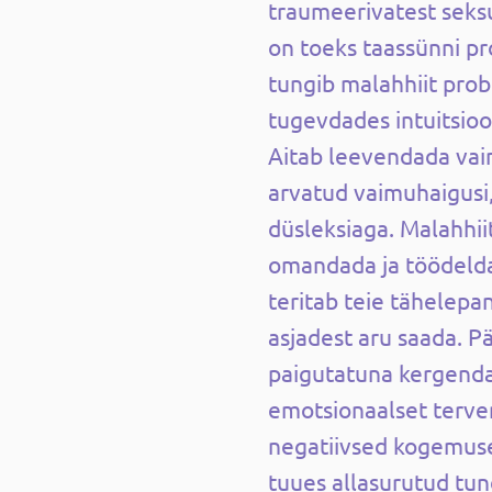
traumeerivatest seks
on toeks taassünni pr
tungib malahhiit pro
tugevdades intuitsioo
Aitab leevendada vai
arvatud vaimuhaigusi,
düsleksiaga. Malahhi
omandada ja töödelda
teritab teie tähelepan
asjadest aru saada. P
paigutatuna kergenda
emotsionaalset terve
negatiivsed kogemuse
tuues allasurutud tun