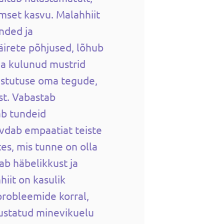
imset kasvu. Malahhiit
nded ja
äirete põhjused, lõhub
a kulunud mustrid
astutuse oma tegude,
st. Vabastab
ab tundeid
vdab empaatiat teiste
tes, mis tunne on olla
b häbelikkust ja
hiit on kasulik
robleemide korral,
justatud minevikuelu