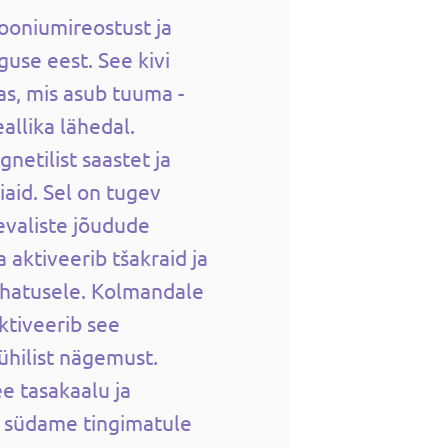
ooniumireostust ja
guse eest. See kivi
s, mis asub tuuma -
eallika lähedal.
netilist saastet ja
aid. Sel on tugev
valiste jõudude
a aktiveerib tšakraid ja
uhatusele. Kolmandale
ktiveerib see
üühilist nägemust.
e tasakaalu ja
b südame tingimatule