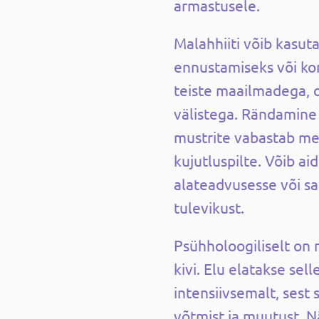
armastusele.
Malahhiiti võib kasuta
ennustamiseks või ko
teiste maailmadega, ol
välistega. Rändamine
mustrite vabastab mee
kujutluspilte. Võib aid
alateadvusesse või s
tulevikust.
Psühholoogiliselt on
kivi. Elu elatakse sell
intensiivsemalt, sest 
võtmist ja muutust. N