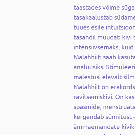
taastades võime sügav
tasakaalustab südame 
tuues esile intuitsioo
tasandil muudab kivi
intensiivsemaks, kui
Malahhiiti saab kasut
analüüsiks. Stimuleer
mälestusi elavalt silm
Malahhiit on erakord
ravitsemiskivi. On kasu
spasmide, menstruats
kergendab sünnitust 
ämmaemandate kiviks