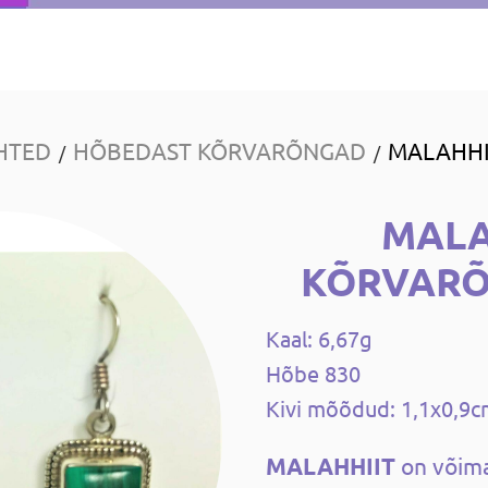
HTED
HÕBEDAST KÕRVARÕNGAD
MALAHHI
/
/
MALA
KÕRVARÕ
Kaal: 6,67g
Hõbe 830
Kivi mõõdud: 1,1x0,9
MALAHHIIT
on võima