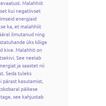
evaatust.
Malahhiit
set kui negatiivset
imseid energiaid
se ka, et malahhiit
ääral ilmutanud ning
astatuhande üks kõige
id kive. Malahhit on
tsekivi. See neelab
nergiat ja saastet nii
st. Seda tuleks
i pärast kasutamist,
tskobaral päikese
utage, see kahjustab