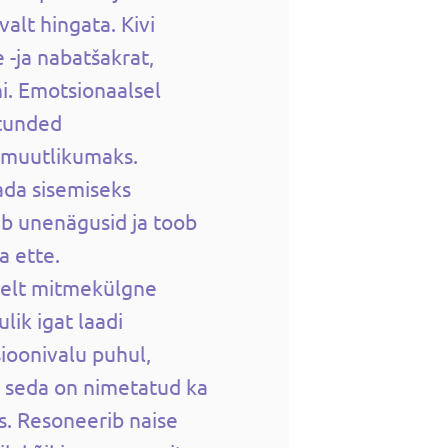
alt hingata. Kivi
-ja nabatšakrat,
ni. Emotsionaalsel
 tunded
d muutlikumaks.
ada sisemiseks
ib unenägusid ja toob
a ette.
selt mitmekülgne
lik igat laadi
ioonivalu puhul,
- seda on nimetatud ka
. Resoneerib naise