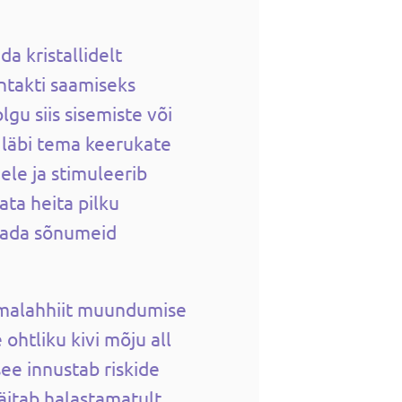
da kristallidelt
ntakti saamiseks
gu siis sisemiste või
 läbi tema keerukate
le ja stimuleerib
ata heita pilku
aada sõnumeid
 malahhiit muundumise
e ohtliku kivi mõju all
see innustab riskide
äitab halastamatult,