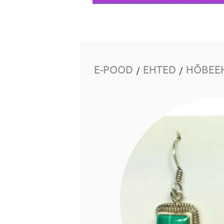
E-POOD
EHTED
HÕBEE
/
/