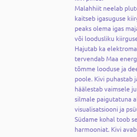
Malahhiit neelab plut
kaitseb igasuguse kiir
peaks olema igas maja
või loodusliku kiirgus
Hajutab ka elektromag
tervendab Maa energi
tõmme looduse ja dee
poole. Kivi puhastab j
häälestab vaimsele j
silmale paigutatuna a
visualisatsiooni ja ps
Südame kohal toob se
harmooniat. Kivi ava