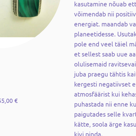
kasutamine nõuab ett
võimendab nii positiiv
energiat. maandab va
planeetidesse. Usutak
pole end veel täiel m
et sellest saab uue a
olulisemaid ravitseva
juba praegu tähtis kai
kergesti negatiivset e
atmosfäärist kui keha
55,00 €
puhastada nii enne ku
paigutades selle kvar
kätte, soola ärge kas
kivi pinda.