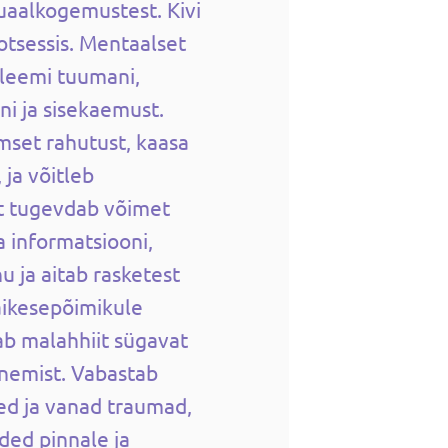
uaalkogemustest. Kivi
otsessis. Mentaalset
bleemi tuumani,
ni ja sisekaemust.
mset rahutust, kaasa
 ja võitleb
it tugevdab võimet
 informatsiooni,
u ja aitab rasketest
äikesepõimikule
b malahhiit sügavat
nemist. Vabastab
d ja vanad traumad,
ded pinnale ja