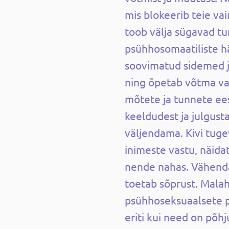
mis blokeerib teie va
toob välja sügavad tu
psühhosomaatiliste h
soovimatud sidemed j
ning õpetab võtma v
mõtete ja tunnete ee
keeldudest ja julgust
väljendama. Kivi tuge
inimeste vastu, näida
nende nahas. Vähenda
toetab sõprust. Malah
psühhoseksuaalsete p
eriti kui need on põh