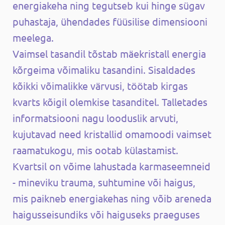
energiakeha ning tegutseb kui hinge sügav
puhastaja, ühendades füüsilise dimensiooni
meelega.
Vaimsel tasandil tõstab mäekristall energia
kõrgeima võimaliku tasandini. Sisaldades
kõikki võimalikke värvusi, töötab kirgas
kvarts kõigil olemkise tasanditel. Talletades
informatsiooni nagu looduslik arvuti,
kujutavad need kristallid omamoodi vaimset
raamatukogu, mis ootab külastamist.
Kvartsil on võime lahustada karmaseemneid
- mineviku trauma, suhtumine või haigus,
mis paikneb energiakehas ning võib areneda
haigusseisundiks või haiguseks praeguses