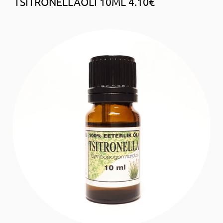
TSITRONELLAÕLI 10ML 4.10€