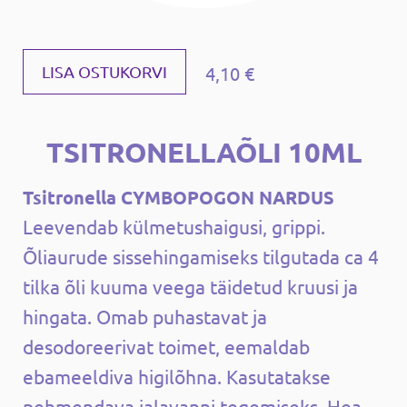
4,10 €
LISA OSTUKORVI
TSITRONELLAÕLI 10ML
Tsitronella CYMBOPOGON NARDUS
Leevendab külmetushaigusi, grippi.
Õliaurude sissehingamiseks tilgutada ca 4
tilka õli kuuma veega täidetud kruusi ja
hingata. Omab puhastavat ja
desodoreerivat toimet, eemaldab
ebameeldiva higilõhna. Kasutatakse
pehmendava jalavanni tegemiseks. Hea