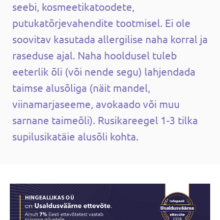
seebi, kosmeetikatoodete,
putukatõrjevahendite tootmisel. Ei ole
soovitav kasutada allergilise naha korral ja
raseduse ajal. Naha hooldusel tuleb
eeterlik õli (või nende segu) lahjendada
taimse alusõliga (näit mandel,
viinamarjaseeme, avokaado või muu
sarnane taimeõli). Rusikareegel 1-3 tilka
supilusikatäie alusõli kohta.