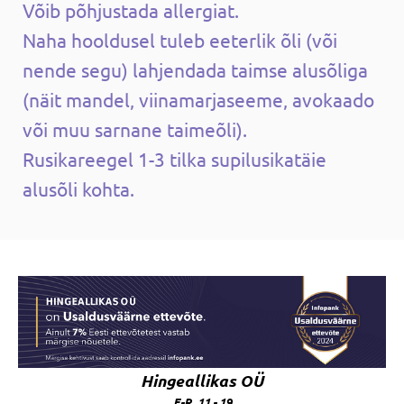
Võib põhjustada allergiat.
Naha hooldusel tuleb eeterlik õli (või
nende segu) lahjendada taimse alusõliga
(näit mandel, viinamarjaseeme, avokaado
või muu sarnane taimeõli).
Rusikareegel 1-3 tilka supilusikatäie
alusõli kohta.
Hingeallikas OÜ
E-R 11 - 19