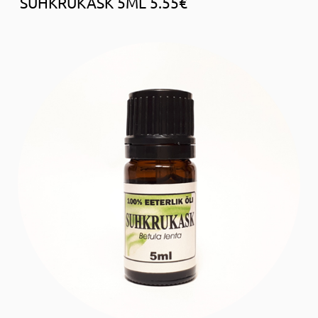
SUHKRUKASK 5ML 5.55€