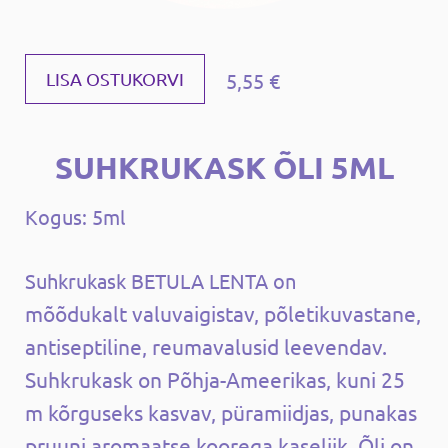
5,55 €
LISA OSTUKORVI
SUHKRUKASK ÕLI 5ML
Kogus: 5ml
Suhkrukask BETULA LENTA on
mõõdukalt valuvaigistav, põletikuvastane,
antiseptiline, reumavalusid leevendav.
Suhkrukask on Põhja-Ameerikas, kuni 25
m kõrguseks kasvav, püramiidjas, punakas
pruuni aromaatse koorega kaseliik. Õli on