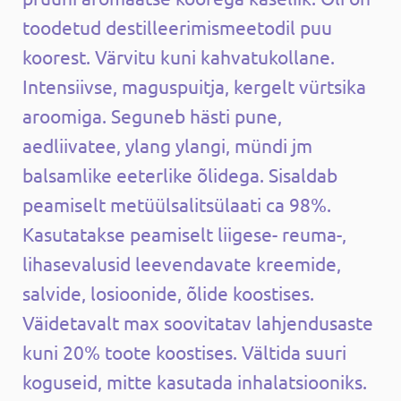
toodetud destilleerimismeetodil puu
koorest. Värvitu kuni kahvatukollane.
Intensiivse, maguspuitja, kergelt vürtsika
aroomiga. Seguneb hästi pune,
aedliivatee, ylang ylangi, mündi jm
balsamlike eeterlike õlidega. Sisaldab
peamiselt metüülsalitsülaati ca 98%.
Kasutatakse peamiselt liigese- reuma-,
lihasevalusid leevendavate kreemide,
salvide, losioonide, õlide koostises.
Väidetavalt max soovitatav lahjendusaste
kuni 20% toote koostises. Vältida suuri
koguseid, mitte kasutada inhalatsiooniks.