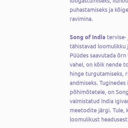
lõõgastumiseks, iluho
puhastamiseks ja kõig
ravimina.
Song of India
tervise-
tähistavad loomulikku ja
Püüdes saavutada õrn t
vahel, on kõik nende t
hinge turgutamiseks, r
andmiseks. Tuginedes 
põhimõtetele, on Song
valmistatud India igiva
meetodite järgi. Tule
loomulikust headusest