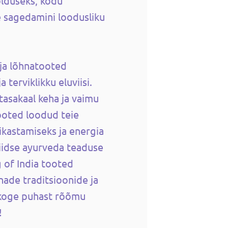
olduseks, kodu
e sagedamini loodusliku
 ja lõhnatooted
 terviklikku eluviisi.
asakaal keha ja vaimu
ooted loodud teie
ikastamiseks ja energia
iidse ayurveda teaduse
 of India tooted
nade traditsioonide ja
, koge puhast rõõmu
!