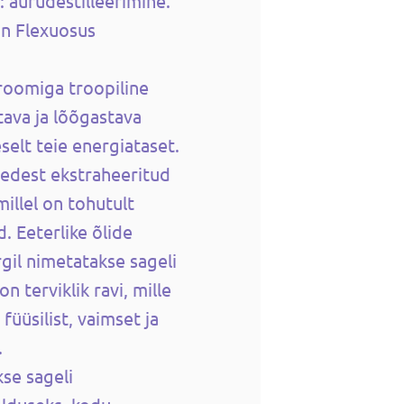
 aurudestilleerimine.
n Flexuosus
aroomiga troopiline
ava ja lõõgastava
selt teie energiataset.
medest ekstraheeritud
illel on tohutult
 Eeterlike õlide
gil nimetatakse sageli
n terviklik ravi, mille
üüsilist, vaimset ja
.
kse sageli