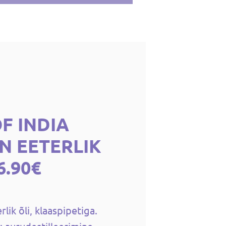
F INDIA
N EETERLIK
6.90€
lik õli, klaaspipetiga.