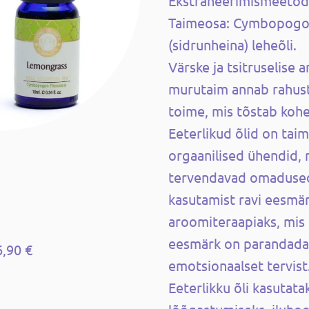
Ekstraheerimismeetod:
Taimeosa: Cymbopogo
(sidrunheina) leheõli.
Värske ja tsitruselise 
murutaim annab rahust
toime, mis tõstab kohe
Eeterlikud õlid on tai
orgaanilised ühendid, m
tervendavad omadused.
kasutamist ravi eesmär
aroomiteraapiaks, mis o
eesmärk on parandada f
6,90 €
emotsionaalset tervist
Eeterlikku õli kasutata