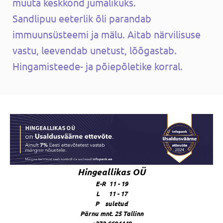
muuta keskkond jumalikuks.
Sandlipuu eeterlik õli parandab
immuunsüsteemi ja mälu. Aitab närvilisuse
vastu, leevendab unetust, lõõgastab.
Hingamisteede- ja põiepõletike korral.
Hingeallikas OÜ
E-R 11 - 19
L 11 - 17
P suletud
Pärnu mnt. 25 Tallinn