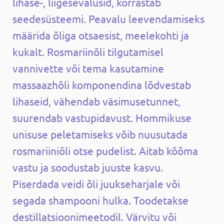
lihase-, liigesevalusid, korrastab
seedesüsteemi. Peavalu leevendamiseks
määrida õliga otsaesist, meelekohti ja
kukalt. Rosmariinõli tilgutamisel
vannivette või tema kasutamine
massaazhõli komponendina lõdvestab
lihaseid, vähendab väsimusetunnet,
suurendab vastupidavust. Hommikuse
unisuse peletamiseks võib nuusutada
rosmariiniõli otse pudelist. Aitab kõõma
vastu ja soodustab juuste kasvu.
Piserdada veidi õli juukseharjale või
segada shampooni hulka. Toodetakse
destillatsioonimeetodil. Värvitu või