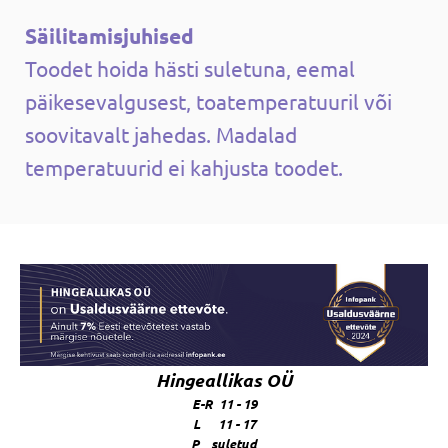
Säilitamisjuhised
Toodet hoida hästi suletuna, eemal
päikesevalgusest, toatemperatuuril või
soovitavalt jahedas. Madalad
temperatuurid ei kahjusta toodet.
Hingeallikas OÜ
E-R 11 - 19
L 11 - 17
P suletud