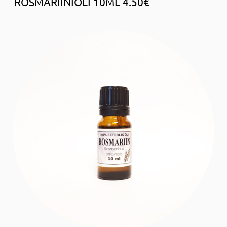
ROSMARIINIÕLI 10ML 4.50€