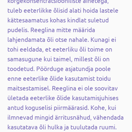
kõrgekonsentratsiooniliste ainetega,
tuleb eeterlikke õlisid alati hoida lastele
kättesaamatus kohas kindlat suletud
pudelis. Reeglina mitte määrida
lahjendamata õli otse nahale. Kunagi ei
tohi eeldada, et eeterliku õli toime on
samasugune kui taimel, millest õli on
toodetud. Pöörduge asjatundja poole
enne eeterlike õlide kasutamist toidu
maitsestamisel. Reeglina ei ole soovitav
ületada eeterlike õlide kasutamisjuhises
antud koguselisi piirmäärasid. Kohe, kui
ilmnevad mingid ärritusnähud, vähendada
kasutatava õli hulka ja tuulutada ruumi.