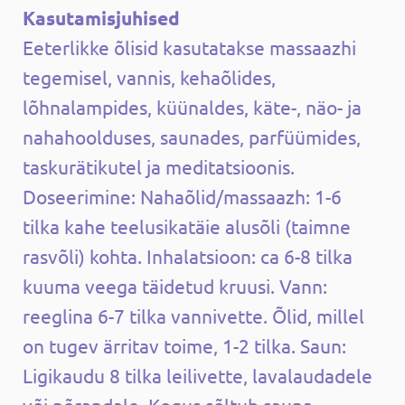
Kasutamisjuhised
Eeterlikke õlisid kasutatakse massaazhi
tegemisel, vannis, kehaõlides,
lõhnalampides, küünaldes, käte-, näo- ja
nahahoolduses, saunades, parfüümides,
taskurätikutel ja meditatsioonis.
Doseerimine: Nahaõlid/massaazh: 1-6
tilka kahe teelusikatäie alusõli (taimne
rasvõli) kohta. Inhalatsioon: ca 6-8 tilka
kuuma veega täidetud kruusi. Vann:
reeglina 6-7 tilka vannivette. Õlid, millel
on tugev ärritav toime, 1-2 tilka. Saun:
Ligikaudu 8 tilka leilivette, lavalaudadele
või põrandale. Kogus sõltub sauna