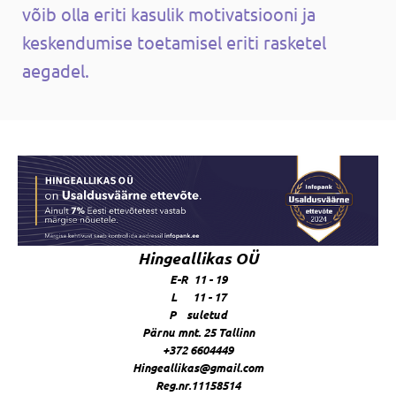
võib olla eriti kasulik motivatsiooni ja
keskendumise toetamisel eriti rasketel
aegadel.
Hingeallikas OÜ
E-R 11 - 19
L 11 - 17
P suletud
Pärnu mnt. 25 Tallinn
+372 6604449
Hingeallikas@gmail.com
Reg.nr.11158514