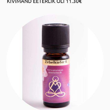
KIVIMÄND EETERLIK ÕLI 11.30€