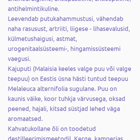
antihelmintikuline.
Leevendab putukahammustusi, vähendab
naha rasusust, artriiti, liigese - lihasevalusid,
külmetushaigusi, astmat,
urogenitaalsüsteemi-, hingamissüsteemi
vaegusi.
Kajuputi (Malaisia keeles valge puu või valge
teepuu) on Eestis üsna hästi tuntud teepuu
Melaleuca alternifolia sugulane. Puu on
kaunis väike, koor tuhkja värvusega, oksad
peened, hajali, kitsad süstjad lehed väga
aromaatsed.
Kahvatukollane õli on toodetud
destilleerimismeetodil. Kerge, kamperjas,