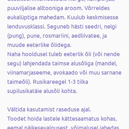
puuviljalise alltooniga aroom. Võrreldes
eukalüptiga mahedam. Kuulub keskmisesse
lenduvusklassi. Seguneb hästi seedri, nelgi
(pung), pune, rosmariini, aedliivatee, ja
muude eeterlike õlidega.
Naha hooldusel tuleb eeterlik õli (või nende
segu) lahjendada taimse alusõliga (mandel,
viinamarjaseeme, avokaado või muu sarnane
taimeõli). Rusikareegel 1-3 tilka
supilusikatäie alusõli kohta.
Vältida kasutamist raseduse ajal.
Toodet hoida lastele kättesaamatus kohas,
eemal päikesevalgusest, võimalusel jahedas.