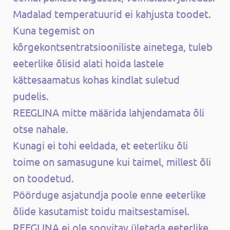
Madalad temperatuurid ei kahjusta toodet.
Kuna tegemist on
kõrgekontsentratsiooniliste ainetega, tuleb
eeterlike õlisid alati hoida lastele
kättesaamatus kohas kindlat suletud
pudelis.
REEGLINA mitte määrida lahjendamata õli
otse nahale.
Kunagi ei tohi eeldada, et eeterliku õli
toime on samasugune kui taimel, millest õli
on toodetud.
Pöörduge asjatundja poole enne eeterlike
õlide kasutamist toidu maitsestamisel.
REEGLINA ei ole soovitav ületada eeterlike