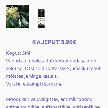
KAJEPUT 3.90€
Kogus: 5ml
Vabastab meele, aitab keskenduda ja loob
selguse. Otsuseid toetatakse jumaliku tahet
mõistes ja hinge kasuks.
Värske, eukalüpti sarnane.
Mõõdukalt valuvaigistav, antimikroobne,
antineuralgiline, antispastiline, antiseptiline,