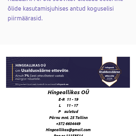
õlide kasutamisjuhises antud koguselisi
piirmäärasid.
Hingeallikas OÜ
E-R 11 - 19
L 11 - 17
P suletud
Pärnu mnt. 25 Tallinn
+372 6604449
Hingeallikas@gmail.com
Reg.nr.11158514