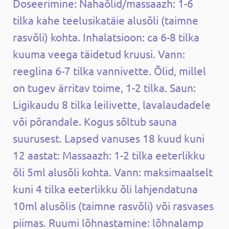
Doseerimine: Nahaõlid/massaazh: 1-6
tilka kahe teelusikatäie alusõli (taimne
rasvõli) kohta. Inhalatsioon: ca 6-8 tilka
kuuma veega täidetud kruusi. Vann:
reeglina 6-7 tilka vannivette. Õlid, millel
on tugev ärritav toime, 1-2 tilka. Saun:
Ligikaudu 8 tilka leilivette, lavalaudadele
või põrandale. Kogus sõltub sauna
suurusest. Lapsed vanuses 18 kuud kuni
12 aastat: Massaazh: 1-2 tilka eeterlikku
õli 5ml alusõli kohta. Vann: maksimaalselt
kuni 4 tilka eeterlikku õli lahjendatuna
10ml alusõlis (taimne rasvõli) või rasvases
piimas. Ruumi lõhnastamine: lõhnalamp