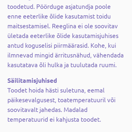
toodetud. Pöörduge asjatundja poole
enne eeterlike õlide kasutamist toidu
maitsestamisel. Reeglina ei ole soovitav
ületada eeterlike õlide kasutamisjuhises
antud koguselisi piirmäärasid. Kohe, kui
ilmnevad mingid ärritusnähud, vähendada
kasutatava õli hulka ja tuulutada ruumi.
Säilitamisjuhised
Toodet hoida hästi suletuna, eemal
päikesevalgusest, toatemperatuuril või
soovitavalt jahedas. Madalad
temperatuurid ei kahjusta toodet.