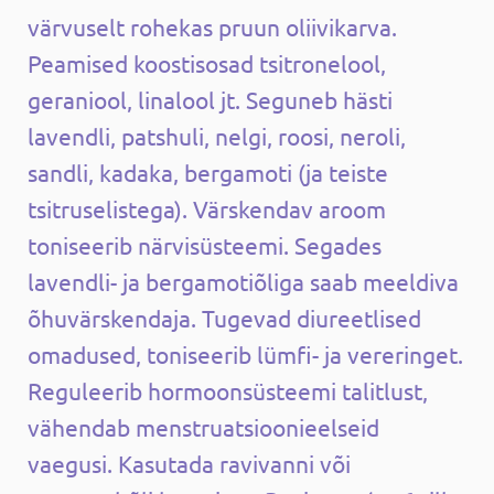
värvuselt rohekas pruun oliivikarva.
Peamised koostisosad tsitronelool,
geraniool, linalool jt. Seguneb hästi
lavendli, patshuli, nelgi, roosi, neroli,
sandli, kadaka, bergamoti (ja teiste
tsitruselistega). Värskendav aroom
toniseerib närvisüsteemi. Segades
lavendli- ja bergamotiõliga saab meeldiva
õhuvärskendaja. Tugevad diureetlised
omadused, toniseerib lümfi- ja vereringet.
Reguleerib hormoonsüsteemi talitlust,
vähendab menstruatsioonieelseid
vaegusi. Kasutada ravivanni või