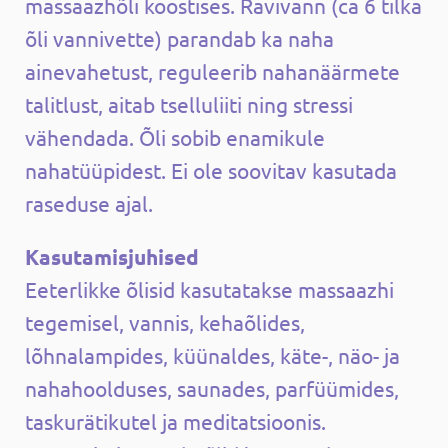
massaazhõli koostises. Ravivann (ca 6 tilka
õli vannivette) parandab ka naha
ainevahetust, reguleerib nahanäärmete
talitlust, aitab tselluliiti ning stressi
vähendada. Õli sobib enamikule
nahatüüpidest. Ei ole soovitav kasutada
raseduse ajal.
Kasutamisjuhised
Eeterlikke õlisid kasutatakse massaazhi
tegemisel, vannis, kehaõlides,
lõhnalampides, küünaldes, käte-, näo- ja
nahahoolduses, saunades, parfüümides,
taskurätikutel ja meditatsioonis.