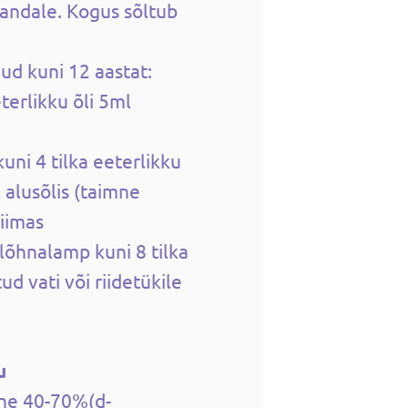
randale. Kogus sõltub
ud kuni 12 aastat:
terlikku õli 5ml
uni 4 tilka eeterlikku
 alusõlis (taimne
piimas
lõhnalamp kuni 8 tilka
tud vati või riidetükile
u
ne 40-70%(d-