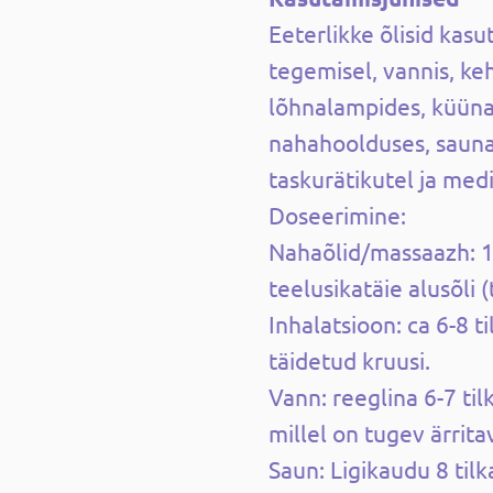
Eeterlikke õlisid kas
tegemisel, vannis, ke
lõhnalampides, küünal
nahahoolduses, sauna
taskurätikutel ja medi
Doseerimine:
Nahaõlid/massaazh: 1-
teelusikatäie alusõli 
Inhalatsioon: ca 6-8 
täidetud kruusi.
Vann: reeglina 6-7 til
millel on tugev ärritav
Saun: Ligikaudu 8 tilka