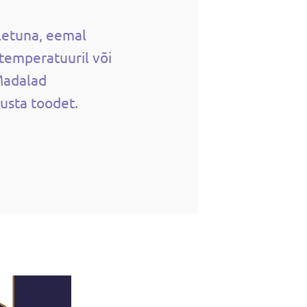
letuna, eemal
temperatuuril või
Madalad
usta toodet.