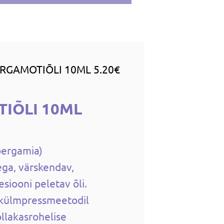
RGAMOTIÕLI 10ML 5.20€
IÕLI 10ML
bergamia)
ega, värskendav,
esiooni peletav õli.
 külmpressmeetodil
ollakasrohelise