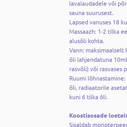
lavalaudadele või põ
sauna suurusest.
Lapsed vanuses 18 ku
Massaazh: 1-2 tilka ee
alusõli kohta.
Vann: maksimaalselt k
õli lahjendatuna 10ml
rasvõli) või rasvases 
Ruumi lõhnastamine: 
õli, radiaatorile aseta
kuni 6 tilka õli.
Koostisosade loetel
Sisaldab monoterpee