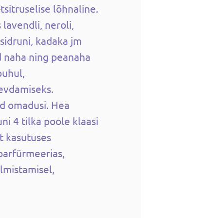
sitruselise lõhnaline.
lavendli, neroli,
 sidruni, kadaka jm
d naha ning peanaha
puhul,
evdamiseks.
d omadusi. Hea
i 4 tilka poole klaasi
lt kasutuses
arfürmeerias,
lmistamisel,
.