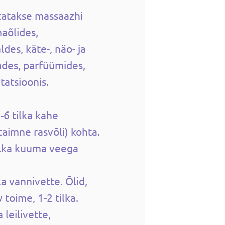
utatakse massaazhi
haõlides,
des, käte-, näo- ja
des, parfüümides,
tatsioonis.
6 tilka kahe
(taimne rasvõli) kohta.
tilka kuuma veega
ka vannivette. Õlid,
 toime, 1-2 tilka.
 leilivette,