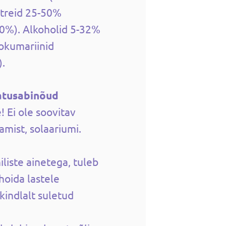
treid 25-50%
50%). Alkoholid 5-32%
nokumariinid
).
atusabinõud
! Ei ole soovitav
mist, solaariumi.
liste ainetega, tuleb
 hoida lastele
kindlalt suletud