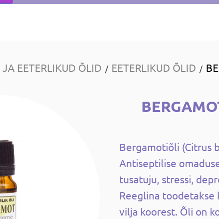
JA EETERLIKUD ÕLID
EETERLIKUD ÕLID
BE
/
/
BERGAMOT
Bergamotiõli (Citrus 
Antiseptilise omadus
tusatuju, stressi, depr
Reeglina toodetakse
vilja koorest. Õli on k