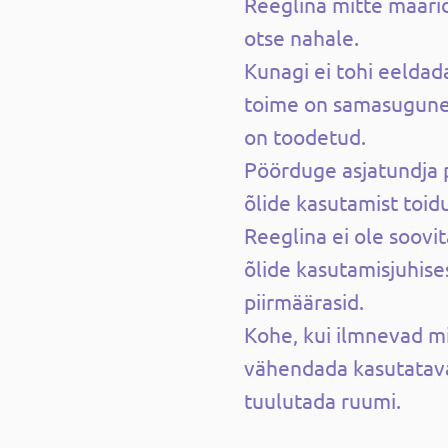
Reeglina mitte määri
otse nahale.
Kunagi ei tohi eeldada
toime on samasugune k
on toodetud.
Pöörduge asjatundja 
õlide kasutamist toid
Reeglina ei ole soovi
õlide kasutamisjuhise
piirmäärasid.
Kohe, kui ilmnevad mi
vähendada kasutatava 
tuulutada ruumi.