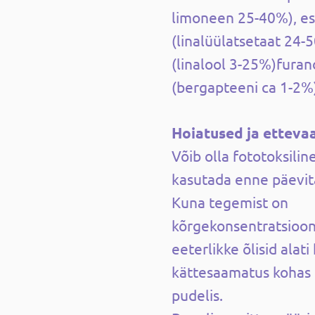
limoneen 25-40%), es
(linalüülatsetaat 24-
(linalool 3-25%)fura
(bergapteeni ca 1-2%
Hoiatused ja etteva
Võib olla fototoksiline
kasutada enne päevita
Kuna tegemist on
kõrgekonsentratsiooni
eeterlikke õlisid alati
kättesaamatus kohas 
pudelis.