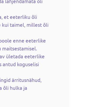
da lahjendamata õli
, et eeterliku õli
ui taimel, millest õli
poole enne eeterlike
u maitsestamisel.
tav ületada eeterlike
s antud koguselisi
ngid ärritusnähud,
õli hulka ja