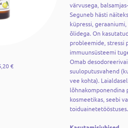
värvusega, balsamjas-t
Seguneb hästi näiteks 
küpressi, geraaniumi,
õlidega. On kasutatu
probleemide, stressi 
immuunsüsteemi tug
Omab desodoreerivai
5,20 €
suuloputusvahend (kun
vee kohta). Laialdase
lõhnakomponendina p
kosmeetikas, seebi va
toiduainetetööstuses
Kasutamisjuhised