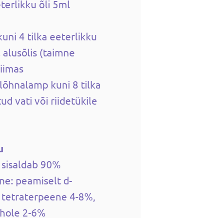
terlikku õli 5ml
uni 4 tilka eeterlikku
 alusõlis (taimne
piimas
lõhnalamp kuni 8 tilka
tud vati või riidetükile
u
t sisaldab 90%
e: peamiselt d-
 tetraterpeene 4-8%,
ohole 2-6%