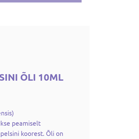
INI ÕLI 10ML
ensis)
akse peamiselt
elsini koorest. Õli on