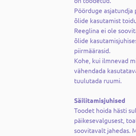
on toodetud.
Pöörduge asjatundja 
õlide kasutamist toid
Reeglina ei ole soovi
õlide kasutamisjuhise
piirmäärasid.
Kohe, kui ilmnevad mi
vähendada kasutatava 
tuulutada ruumi.
Säilitamisjuhised
Toodet hoida hästi su
päikesevalgusest, toa
soovitavalt jahedas. 