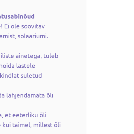
atusabinõud
! Ei ole soovitav
mist, solaariumi.
liste ainetega, tuleb
 hoida lastele
kindlat suletud
da lahjendamata õli
, et eeterliku õli
ui taimel, millest õli