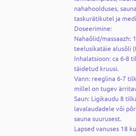
nahahoolduses, sauna
taskurätikutel ja medi
Doseerimine:
Nahaõlid/massaazh: 1-
teelusikatäie alusõli 
Inhalatsioon: ca 6-8 
täidetud kruusi.
Vann: reeglina 6-7 til
millel on tugev ärritav
Saun: Ligikaudu 8 tilka
lavalaudadele või põ
sauna suurusest.
Lapsed vanuses 18 ku