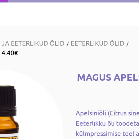
JA EETERLIKUD ÕLID
EETERLIKUD ÕLID
/
/
 4.40€
MAGUS APELS
Apelsiniõli (Citrus sin
Eeterlikku õli toodet
külmpressimise teel ap