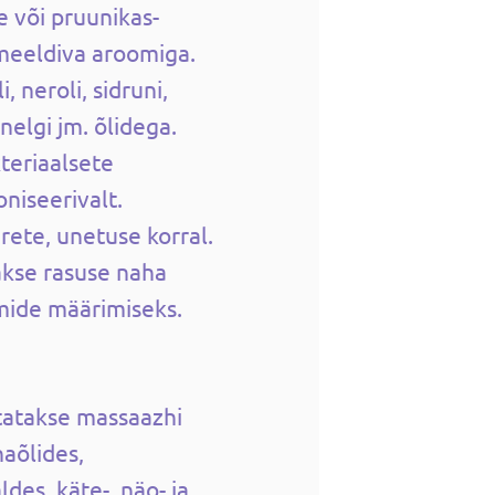
 või pruunikas-
meeldiva aroomiga.
, neroli, sidruni,
 nelgi jm. õlidega.
kteriaalsete
niseerivalt.
ete, unetuse korral.
kse rasuse naha
mide määrimiseks.
utatakse massaazhi
haõlides,
des, käte-, näo- ja