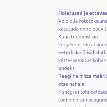
Hoiatused ja etteva
Võib olla fototoksiline
kasutada enne päevita
Kuna tegemist on
kõrgekonsentratsiooni
eeterlikke õlisid alati
kättesaamatus kohas 
pudelis.
Reeglina mitte määri
otse nahale.
Kunagi ei tohi eeldada
toime on samasugune k