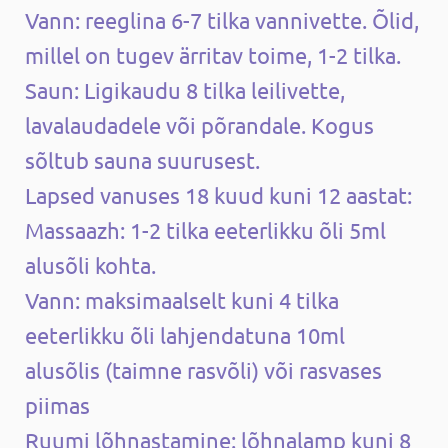
Vann: reeglina 6-7 tilka vannivette. Õlid,
millel on tugev ärritav toime, 1-2 tilka.
Saun: Ligikaudu 8 tilka leilivette,
lavalaudadele või põrandale. Kogus
sõltub sauna suurusest.
Lapsed vanuses 18 kuud kuni 12 aastat:
Massaazh: 1-2 tilka eeterlikku õli 5ml
alusõli kohta.
Vann: maksimaalselt kuni 4 tilka
eeterlikku õli lahjendatuna 10ml
alusõlis (taimne rasvõli) või rasvases
piimas
Ruumi lõhnastamine: lõhnalamp kuni 8