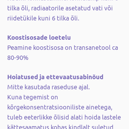
tilka õli, radiaatorile asetatud vati või
riidetükile kuni 6 tilka õli.
Koostisosade loetelu
Peamine koostisosa on transanetool ca
80-90%
Hoiatused ja ettevaatusabinõud
Mitte kasutada raseduse ajal.
Kuna tegemist on
kõrgekonsentratsiooniliste ainetega,
tuleb eeterlikke õlisid alati hoida lastele
kättesaamatus kohas kindlalt suletud