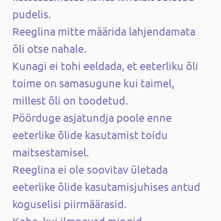
pudelis.
Reeglina mitte määrida lahjendamata
õli otse nahale.
Kunagi ei tohi eeldada, et eeterliku õli
toime on samasugune kui taimel,
millest õli on toodetud.
Pöörduge asjatundja poole enne
eeterlike õlide kasutamist toidu
maitsestamisel.
Reeglina ei ole soovitav ületada
eeterlike õlide kasutamisjuhises antud
koguselisi piirmäärasid.
Kohe, kui ilmnevad mingid