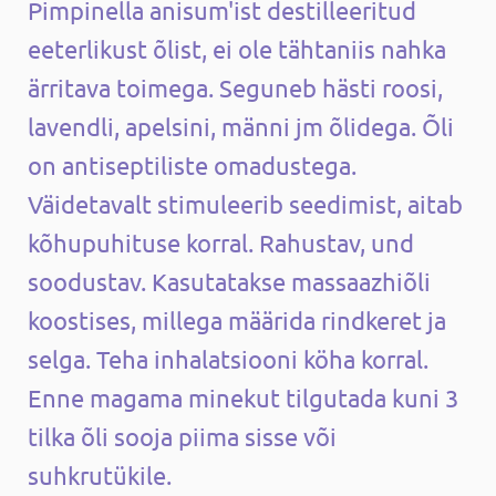
Pimpinella anisum'ist destilleeritud
eeterlikust õlist, ei ole tähtaniis nahka
ärritava toimega. Seguneb hästi roosi,
lavendli, apelsini, männi jm õlidega. Õli
on antiseptiliste omadustega.
Väidetavalt stimuleerib seedimist, aitab
kõhupuhituse korral. Rahustav, und
soodustav. Kasutatakse massaazhiõli
koostises, millega määrida rindkeret ja
selga. Teha inhalatsiooni köha korral.
Enne magama minekut tilgutada kuni 3
tilka õli sooja piima sisse või
suhkrutükile.