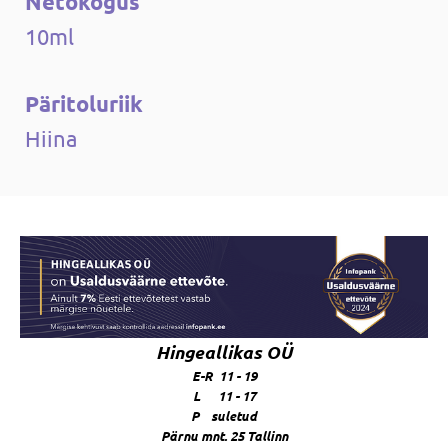
Netokogus
10ml
Päritoluriik
Hiina
Hingeallikas OÜ
E-R 11 - 19
L 11 - 17
P suletud
Pärnu mnt. 25 Tallinn