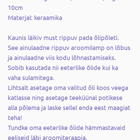
10cm
Materjal: keraamika
Kaunis läikiv must rippuv pada õlipõleti.
See ainulaadne rippuv aroomilamp on lõbus
ja ainulaadne viis kodu lõhnastamiseks.
Sobib kasutada nii eeterlike õlide kui ka
vaha sulamitega.
Lihtsalt asetage oma valitud õli koos veega
katlasse ning asetage teeküünal potikese
alla põlema ja laske sellel enda eest maagiat
teha!
Tundke oma eeterlike õlide hämmastavaid
eeliseid läbi aroomiteraapia.